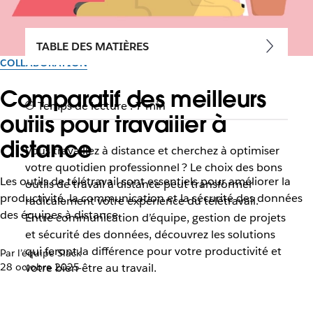
TABLE DES MATIÈRES
COLLABORATION
Comparatif des meilleurs
Temps de lecture : 7 min
outils pour travailler à
distance
Vous travaillez à distance et cherchez à optimiser
votre quotidien professionnel ? Le choix des bons
Les outils de télétravail sont essentiels pour améliorer la
outils de travail à distance peut transformer
productivité, la communication et la sécurité des données
radicalement votre expérience du télétravail.
des équipes à distance.
Entre communication d’équipe, gestion de projets
et sécurité des données, découvrez les solutions
qui feront la différence pour votre productivité et
Par l’équipe Slack
28 octobre 2025
votre bien-être au travail.