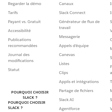
Regarder la démo
Canaux
I
Tarifs
Slack Connect
Payant vs. Gratuit
Générateur de flux de
S
travail
Accessibilité
Messagerie
Publications
G
recommandées
Appels d’équipe
Journal des
Canevas
S
modifications
Listes
P
Statut
Clips
a
Applis et intégrations
Partage de fichiers
POURQUOI CHOISIR
SLACK ?
Slack AI
S
POURQUOI CHOISIR
SLACK ?
Agentforce
V