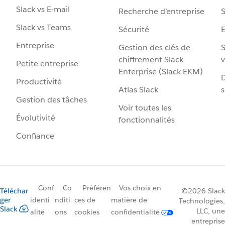
Slack vs E-mail
Recherche d’entreprise
S
Slack vs Teams
Sécurité
Entreprise
Gestion des clés de
S
chiffrement Slack
v
Petite entreprise
Enterprise (Slack EKM)
D
Productivité
Atlas Slack
s
Gestion des tâches
Voir toutes les
Évolutivité
fonctionnalités
Confiance
Conf
Co
Préféren
Vos choix en
Téléchar
©2026 Slack
ger
identi
nditi
ces de
matière de
Technologies,
Slack
LLC, une
alité
ons
cookies
confidentialité
entreprise