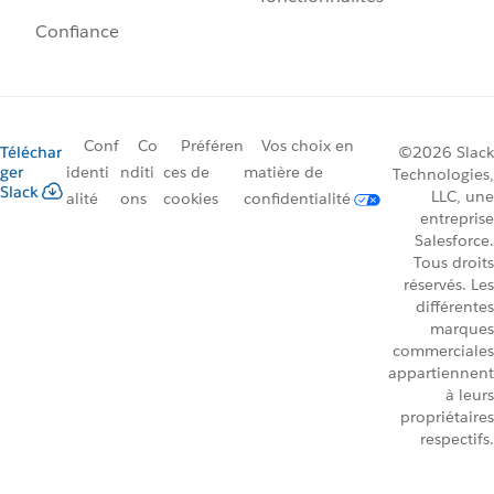
Confiance
Conf
Co
Préféren
Vos choix en
Téléchar
©2026 Slack
ger
identi
nditi
ces de
matière de
Technologies,
Slack
LLC, une
alité
ons
cookies
confidentialité
entreprise
Salesforce.
Tous droits
réservés. Les
différentes
marques
commerciales
appartiennent
à leurs
propriétaires
respectifs.