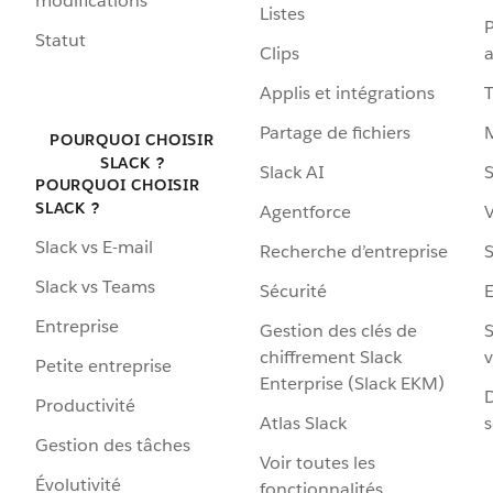
modifications
Listes
P
Statut
Clips
a
Applis et intégrations
Partage de fichiers
POURQUOI CHOISIR
SLACK ?
Slack AI
S
POURQUOI CHOISIR
SLACK ?
Agentforce
V
Slack vs E-mail
Recherche d’entreprise
S
Slack vs Teams
Sécurité
Entreprise
Gestion des clés de
S
chiffrement Slack
v
Petite entreprise
Enterprise (Slack EKM)
D
Productivité
Atlas Slack
s
Gestion des tâches
Voir toutes les
Évolutivité
fonctionnalités