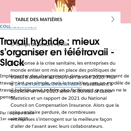
TABLE DES MATIÈRES
COLLABORATION
Travail hybride : mieux
Temps de lecture : 6 min
s’organiser en télétravail -
Slack
En réponse à la crise sanitaire, les entreprises du
monde entier ont mis en place des politiques de
Implémenter des changements dans un environnement de
travail à distance au cours de l’année 2020. Plus
travail n’est pas simple, mais la transition vers un modèle de
d’
un tiers des salariés américains
travaillaient à
travail hybride peut se faire plus facilement que vous ne le
domicile en mai 2020 selon le Bureau of Labor
pensez
Statistics et un rapport de 2021 du National
Council on Compensation Insurance. Alors que la
crise sanitaire perdure, de nombreuses
Par l’équipe Slack
1er août 2025
entreprises s’interrogent sur la meilleure façon
d’aller de l’avant avec leurs collaborateurs.