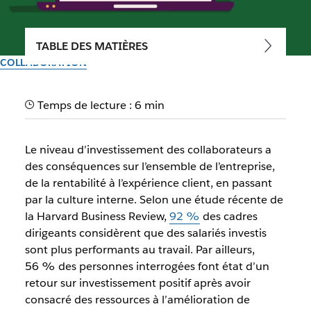
TABLE DES MATIÈRES
COLLABORATION
Votre guide complet pour
Temps de lecture : 6 min
améliorer l’engagement des
collaborateurs
Le niveau d’investissement des collaborateurs a
des conséquences sur l’ensemble de l’entreprise,
De nombreux outils technologiques modernes et de
de la rentabilité à l’expérience client, en passant
nombreuses applications permettent aux équipes
par la culture interne. Selon une étude récente de
d’échanger et de travailler ensemble.
la Harvard Business Review,
92 %
des cadres
dirigeants considèrent que des salariés investis
sont plus performants au travail. Par ailleurs,
Par l’équipe Slack
30 septembre 2025
56 % des personnes interrogées font état d’un
retour sur investissement positif après avoir
consacré des ressources à l’amélioration de