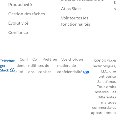
D
Productivité
Atlas Slack
s
Gestion des tâches
Voir toutes les
Évolutivité
fonctionnalités
Confiance
Conf
Co
Préféren
Vos choix en
Téléchar
©2026 Slack
ger
identi
nditi
ces de
matière de
Technologies,
Slack
LLC, une
alité
ons
cookies
confidentialité
entreprise
Salesforce.
Tous droits
réservés. Les
différentes
marques
commerciales
appartiennent