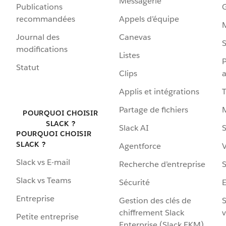
Messagerie
Publications
G
recommandées
Appels d’équipe
Journal des
Canevas
S
modifications
Listes
P
Statut
Clips
a
Applis et intégrations
Partage de fichiers
POURQUOI CHOISIR
SLACK ?
Slack AI
S
POURQUOI CHOISIR
SLACK ?
Agentforce
V
Slack vs E-mail
Recherche d’entreprise
S
Slack vs Teams
Sécurité
Entreprise
Gestion des clés de
S
chiffrement Slack
v
Petite entreprise
Enterprise (Slack EKM)