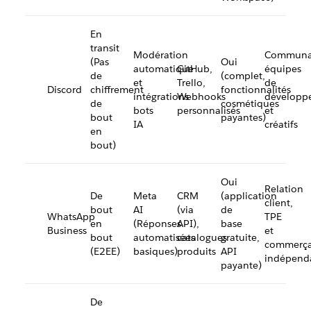
En
transit
Modération
Communa
(Pas
Oui
automatique
GitHub,
équipes
de
(complet,
et
Trello,
de
Discord
chiffrement
fonctionnalités
intégrations
Webhooks
développ
de
cosmétiques
bots
personnalisés
et
bout
payantes)
IA
créatifs
en
bout)
Oui
Relation
De
Meta
CRM
(application
client,
bout
AI
(via
de
WhatsApp
TPE
en
(Réponses
API),
base
Business
et
bout
automatisées
catalogues
gratuite,
commerça
(E2EE)
basiques)
produits
API
indépend
payante)
De