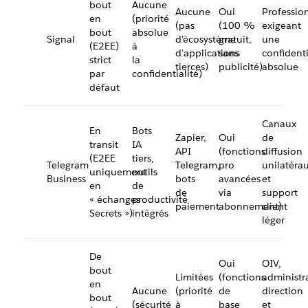
bout
Aucune
Aucune
Oui
Professio
en
(priorité
(pas
(100 %
exigeant
bout
absolue
Signal
d’écosystème
gratuit,
une
(E2EE)
à
d’applications
sans
confidenti
strict
la
tierces)
publicité)
absolue
par
confidentialité)
défaut
Canaux
En
Bots
Zapier,
Oui
de
transit
IA
API
(fonctions
diffusion
(E2EE
tiers,
Telegram
Telegram,
pro
unilatéra
uniquement
outils
Business
bots
avancées
et
en
de
de
via
support
« échanges
productivité
paiement
abonnement)
client
Secrets »)
intégrés
léger
De
Oui
OIV,
bout
Limitées
(fonctions
administr
en
Aucune
(priorité
de
direction
bout
(sécurité
à
base
et