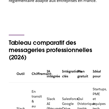
réglementaire adapté aux entreprises en France.
Tableau comparatif des
messageries professionnelles
(2026)
IA
Intégrations
Plan
Idéal
Outil
Chiffrement
intégrée
clés
gratuit
pour
Startups,
En
PME
transit
Slack
Salesforce,
Oui
et
&
AI
Google
(historique
équipes
au
Slack
(Résumés,
Drive,
limité
tech