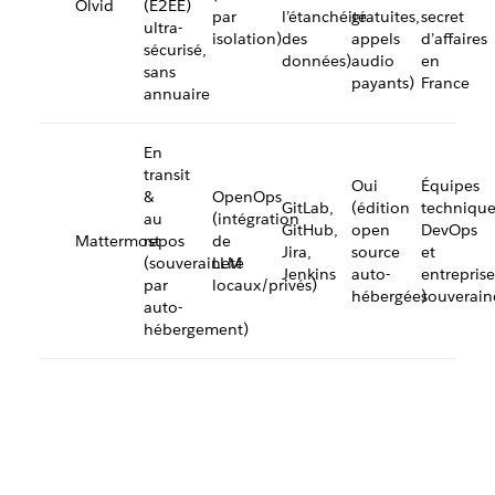
Olvid
(E2EE)
par
l’étanchéité
gratuites,
secret
ultra-
isolation)
des
appels
d’affaires
sécurisé,
données)
audio
en
sans
payants)
France
annuaire
En
transit
Oui
Équipes
&
OpenOps
GitLab,
(édition
technique
au
(intégration
GitHub,
open
DevOps
Mattermost
repos
de
Jira,
source
et
(souveraineté
LLM
Jenkins
auto-
entreprise
par
locaux/privés)
hébergée)
souverain
auto-
hébergement)