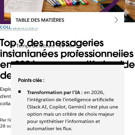
TABLE DES MATIÈRES
COLLABORATION
Top 9 des messageries
Temps de lecture : 16 min
instantanées professionnelles
en 2026 : comparatif et guide
de choix
Points clés :
Explorez les meilleures messageries instantanées
Transformation par l'IA :
en 2026,
d’entreprise et améliorez la communication et la
l'intégration de l'intelligence artificielle
collaboration au sein de vos équipes.
(Slack AI, Copilot, Gemini) n'est plus une
option mais un critère de choix majeur
Par l’équipe Slack
pour synthétiser l'information et
28 octobre 2025
automatiser les flux.