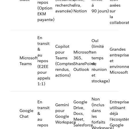
repos
recherche
Jira,
à
axées
(Option
avancée)
Notion
90 jours)
sur
EKM
la
payante)
collabora
En
Oui
transit
Copilot
(limité
&
Grandes
pour
Microsoft
en
au
entreprise
Microsoft
Teams
365,
temps
repos
et
Teams
(Comptes
SharePoint,
de
(E2EE
environn
rendus,
Outlook
réunion
pour
Microsoft
actions)
et
appels
stockage)
1:1)
Non
En
Google
Entreprise
Gemini
(inclus
transit
Drive,
utilisant
Google
pour
dans
&
Docs,
déjà
Chat
Google
les
au
Meet,
l’écosyst
Workspace
forfaits
repos
Salesforce
Google
Workspace)