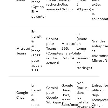
repos
recherche
Jira,
à
axées
(Option
avancée)
Notion
90 jours)
sur
EKM
la
payante)
collabora
En
Oui
transit
Copilot
(limité
&
Grandes
pour
Microsoft
en
au
entreprise
Microsoft
Teams
365,
temps
repos
et
Teams
(Comptes
SharePoint,
de
(E2EE
environn
rendus,
Outlook
réunion
pour
Microsoft
actions)
et
appels
stockage)
1:1)
Non
En
Google
Entreprise
Gemini
(inclus
transit
Drive,
utilisant
Google
pour
dans
&
Docs,
déjà
Chat
Google
les
au
Meet,
l’écosyst
Workspace
forfaits
repos
Salesforce
Google
Workspace)