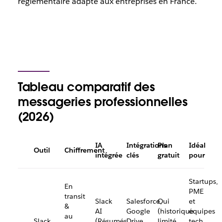
réglementaire adapté aux entreprises en France.
Tableau comparatif des
messageries professionnelles
(2026)
IA
Intégrations
Plan
Idéal
Outil
Chiffrement
intégrée
clés
gratuit
pour
Startups,
En
PME
transit
Slack
Salesforce,
Oui
et
&
AI
Google
(historique
équipes
au
Slack
(Résumés,
Drive,
limité
tech