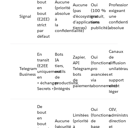
bout
Aucune
Aucune
Oui
Professio
en
(priorité
(pas
(100 %
exigeant
bout
absolue
Signal
d’écosystème
gratuit,
une
(E2EE)
à
d’applications
sans
confidenti
strict
la
tierces)
publicité)
absolue
par
confidentialité)
défaut
Canaux
En
Bots
Zapier,
Oui
de
transit
IA
API
(fonctions
diffusion
(E2EE
tiers,
Telegram
Telegram,
pro
unilatéra
uniquement
outils
Business
bots
avancées
et
en
de
de
via
support
« échanges
productivité
paiement
abonnement)
client
Secrets »)
intégrés
léger
De
Oui
OIV,
bout
Limitées
(fonctions
administr
en
Aucune
(priorité
de
direction
bout
(sécurité
à
base
et