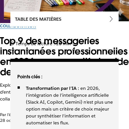
TABLE DES MATIÈRES
COLLABORATION
Top 9 des messageries
Temps de lecture : 16 min
instantanées professionnelles
en 2026 : comparatif et guide
de choix
Points clés :
Explorez les meilleures messageries instantanées
Transformation par l'IA :
en 2026,
d’entreprise et améliorez la communication et la
l'intégration de l'intelligence artificielle
collaboration au sein de vos équipes.
(Slack AI, Copilot, Gemini) n'est plus une
option mais un critère de choix majeur
Par l’équipe Slack
pour synthétiser l'information et
28 octobre 2025
automatiser les flux.