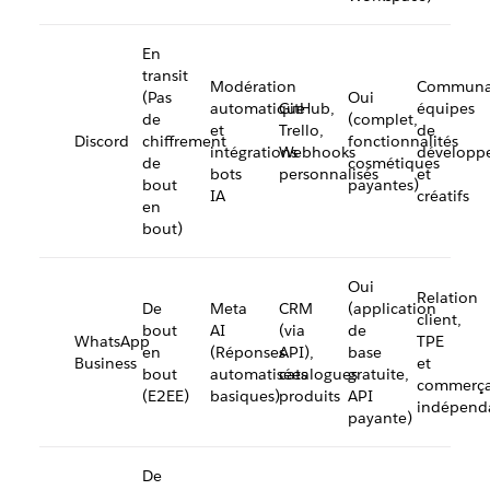
En
transit
Modération
Communa
(Pas
Oui
automatique
GitHub,
équipes
de
(complet,
et
Trello,
de
Discord
chiffrement
fonctionnalités
intégrations
Webhooks
développ
de
cosmétiques
bots
personnalisés
et
bout
payantes)
IA
créatifs
en
bout)
Oui
Relation
De
Meta
CRM
(application
client,
bout
AI
(via
de
WhatsApp
TPE
en
(Réponses
API),
base
Business
et
bout
automatisées
catalogues
gratuite,
commerça
(E2EE)
basiques)
produits
API
indépend
payante)
De