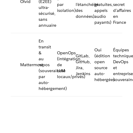
Olvid
(E2EE)
par
l’étanchéité
gratuites,
secret
ultra-
isolation)
des
appels
d’affaires
sécurisé,
données)
audio
en
sans
payants)
France
annuaire
En
transit
Oui
Équipes
&
OpenOps
GitLab,
(édition
technique
au
(intégration
GitHub,
open
DevOps
Mattermost
repos
de
Jira,
source
et
(souveraineté
LLM
Jenkins
auto-
entreprise
par
locaux/privés)
hébergée)
souverain
auto-
hébergement)