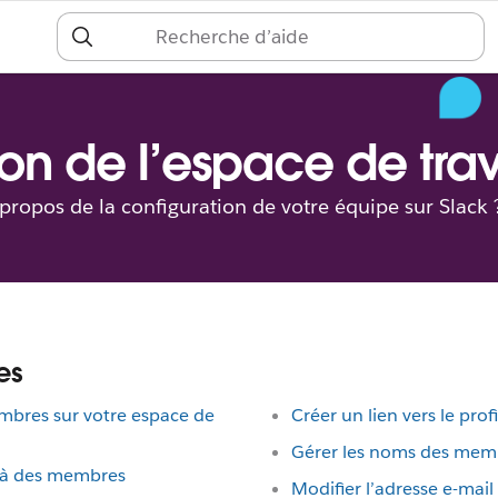
S
c
on de l’espace de trav
 propos de la configuration de votre équipe sur Slack 
es
embres sur votre espace de
Créer un lien vers le pro
Gérer les noms des memb
e à des membres
Modifier l’adresse e-ma