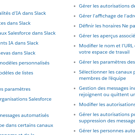
Gérer les autorisations 
lités d’IA dans Slack
Gérer l’affichage de l’ad
tes dans Slack
Définir les horaires Ne p
aux Salesforce dans Slack
Gérer les aperçus associé
ants IA dans Slack
Modifier le nom et l’URL
votre espace de travail
nevas dans Slack
Gérer les paramètres des 
 modèles personnalisés
Sélectionner les canaux 
dèles de listes
membres de l’équipe
Gestion des messages i
les paramètres
rejoignent ou quittent u
organisations Salesforce
Modifier les autorisatio
Gérer les autorisations p
s messages automatisés
suppression des messag
ipe dans certains canaux
Gérer les personnes auto