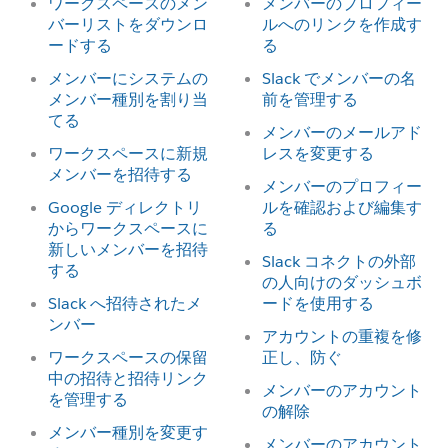
ワークスペースのメン
メンバーのプロフィー
バーリストをダウンロ
ルへのリンクを作成す
ードする
る
メンバーにシステムの
Slack でメンバーの名
メンバー種別を割り当
前を管理する
てる
メンバーのメールアド
ワークスペースに新規
レスを変更する
メンバーを招待する
メンバーのプロフィー
Google ディレクトリ
ルを確認および編集す
からワークスペースに
る
新しいメンバーを招待
Slack コネクトの外部
する
の人向けのダッシュボ
Slack へ招待されたメ
ードを使用する
ンバー
アカウントの重複を修
ワークスペースの保留
正し、防ぐ
中の招待と招待リンク
メンバーのアカウント
を管理する
の解除
メンバー種別を変更す
メンバーのアカウント