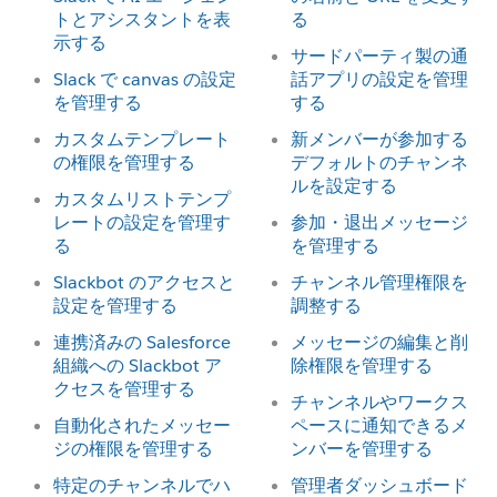
トとアシスタントを表
る
示する
サードパーティ製の通
Slack で canvas の設定
話アプリの設定を管理
を管理する
する
カスタムテンプレート
新メンバーが参加する
の権限を管理する
デフォルトのチャンネ
ルを設定する
カスタムリストテンプ
レートの設定を管理す
参加・退出メッセージ
る
を管理する
Slackbot のアクセスと
チャンネル管理権限を
設定を管理する
調整する
連携済みの Salesforce
メッセージの編集と削
組織への Slackbot ア
除権限を管理する
クセスを管理する
チャンネルやワークス
自動化されたメッセー
ペースに通知できるメ
ジの権限を管理する
ンバーを管理する
特定のチャンネルでハ
管理者ダッシュボード