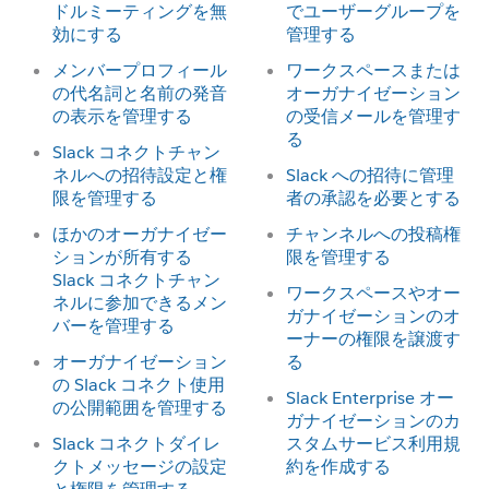
ドルミーティングを無
でユーザーグループを
効にする
管理する
メンバープロフィール
ワークスペースまたは
の代名詞と名前の発音
オーガナイゼーション
の表示を管理する
の受信メールを管理す
る
Slack コネクトチャン
ネルへの招待設定と権
Slack への招待に管理
限を管理する
者の承認を必要とする
ほかのオーガナイゼー
チャンネルへの投稿権
ションが所有する
限を管理する
Slack コネクトチャン
ワークスペースやオー
ネルに参加できるメン
ガナイゼーションのオ
バーを管理する
ーナーの権限を譲渡す
オーガナイゼーション
る
の Slack コネクト使用
Slack Enterprise オー
の公開範囲を管理する
ガナイゼーションのカ
Slack コネクトダイレ
スタムサービス利用規
クトメッセージの設定
約を作成する