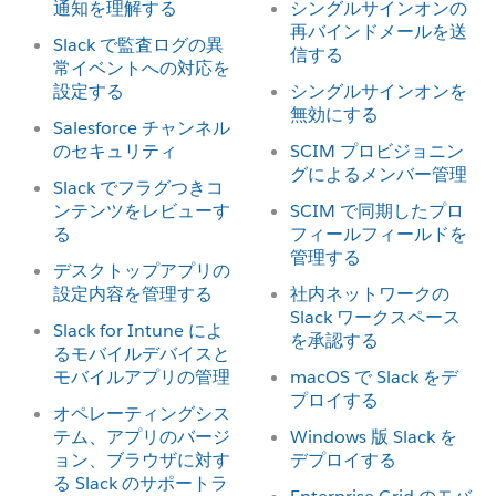
通知を理解する
シングルサインオンの
再バインドメールを送
Slack で監査ログの異
信する
常イベントへの対応を
設定する
シングルサインオンを
無効にする
Salesforce チャンネル
のセキュリティ
SCIM プロビジョニン
グによるメンバー管理
Slack でフラグつきコ
ンテンツをレビューす
SCIM で同期したプロ
る
フィールフィールドを
管理する
デスクトップアプリの
設定内容を管理する
社内ネットワークの
Slack ワークスペース
Slack for Intune によ
を承認する
るモバイルデバイスと
モバイルアプリの管理
macOS で Slack をデ
プロイする
オペレーティングシス
テム、アプリのバージ
Windows 版 Slack を
ョン、ブラウザに対す
デプロイする
る Slack のサポートラ