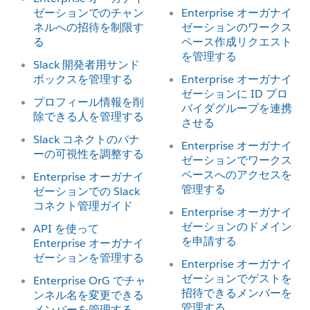
ゼーションでのチャン
Enterprise オーガナイ
ネルへの招待を制限す
ゼーションのワークス
る
ペース作成リクエスト
を管理する
Slack 開発者用サンド
ボックスを管理する
Enterprise オーガナイ
ゼーションに ID プロ
プロフィール情報を削
バイダグループを連携
除できる人を管理する
させる
Slack コネクトのバナ
Enterprise オーガナイ
ーの可視性を調整する
ゼーションでワークス
ペースへのアクセスを
Enterprise オーガナイ
管理する
ゼーションでの Slack
コネクト管理ガイド
Enterprise オーガナイ
ゼーションのドメイン
API を使って
を申請する
Enterprise オーガナイ
ゼーションを管理する
Enterprise オーガナイ
ゼーションでゲストを
Enterprise OrG でチャ
招待できるメンバーを
ンネル名を変更できる
管理する
メンバーを管理する