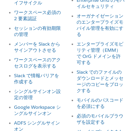
Enterprise Grid のモバ
イフサイクル
イルセキュリティ
ワークスペース必須の
オーガナイゼーション
2 要素認証
のエンタープライズモ
セッションの有効期限
バイル管理を有効にす
の管理
る
メンバーを Slack から
エンタープライズモビ
サインアウトさせる
リティ管理（EMM）
で OrG ドメインを許
ワークスペースのアク
可する
セスログを表示する
Slack でのファイルの
Slack で情報バリアを
ダウンロードとメッセ
作成する
ージのコピーをブロッ
クする
シングルサインオン設
定の管理
モバイルのパスコード
を必須にする
Google Workspace シ
ングルサインオン
必須のモバイルブラウ
ザを設定する
ADFS シングルサイン
オン