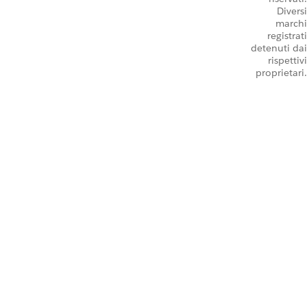
Diversi
marchi
registrati
detenuti dai
rispettivi
proprietari.