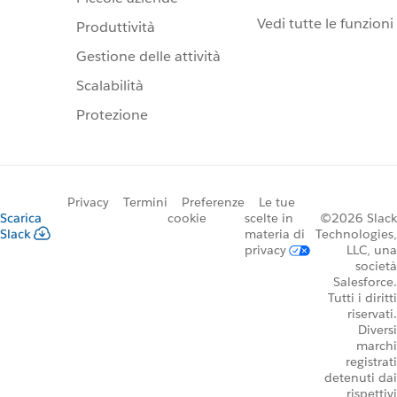
Vedi tutte le funzioni
Produttività
Gestione delle attività
Scalabilità
Protezione
Privacy
Termini
Preferenze
Le tue
Scarica
cookie
scelte in
©2026 Slack
Slack
materia di
Technologies,
privacy
LLC, una
società
Salesforce.
Tutti i diritti
riservati.
Diversi
marchi
registrati
detenuti dai
rispettivi