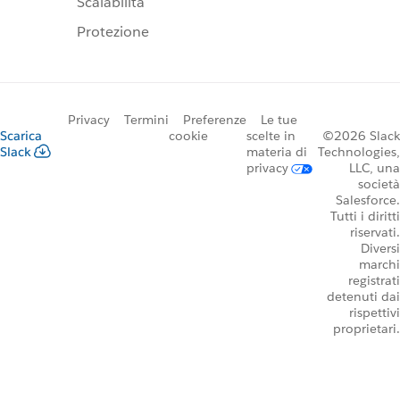
Scalabilità
Protezione
Privacy
Termini
Preferenze
Le tue
Scarica
cookie
scelte in
©2026 Slack
Slack
materia di
Technologies,
privacy
LLC, una
società
Salesforce.
Tutti i diritti
riservati.
Diversi
marchi
registrati
detenuti dai
rispettivi
proprietari.