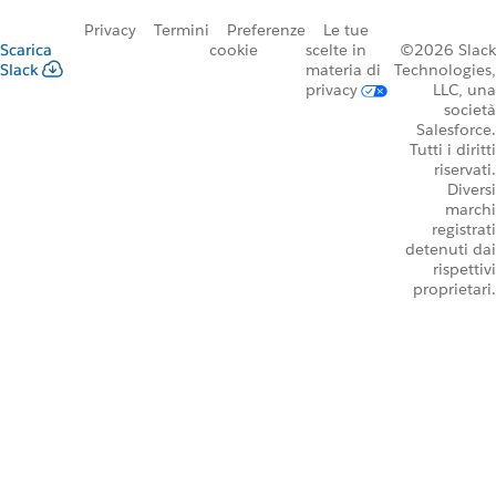
Privacy
Termini
Preferenze
Le tue
Scarica
cookie
scelte in
©2026 Slack
Slack
materia di
Technologies,
privacy
LLC, una
società
Salesforce.
Tutti i diritti
riservati.
Diversi
marchi
registrati
detenuti dai
rispettivi
proprietari.