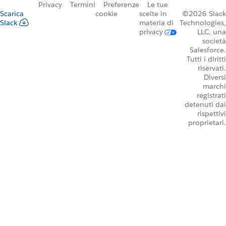
Privacy
Termini
Preferenze
Le tue
Scarica
cookie
scelte in
©2026 Slack
Slack
materia di
Technologies,
privacy
LLC, una
società
Salesforce.
Tutti i diritti
riservati.
Diversi
marchi
registrati
detenuti dai
rispettivi
proprietari.