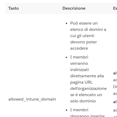
Tasto
Descrizione
E
Può essere un
elenco di domini a
cui gli utenti
devono poter
accedere
I membri
verranno
indirizzati
a
direttamente alla
a
pagina URL
(i
dell'organizzazione
a
se è elencato un
allowed_intune_domain
solo dominio
a
I membri
a
dovranno inserire
a