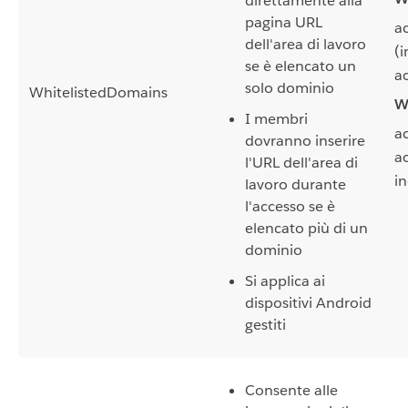
direttamente alla
pagina URL
a
dell'area di lavoro
(i
se è elencato un
a
solo dominio
WhitelistedDomains
W
I membri
a
dovranno inserire
a
l'URL dell'area di
in
lavoro durante
l'accesso se è
elencato più di un
dominio
Si applica ai
dispositivi Android
gestiti
Consente alle