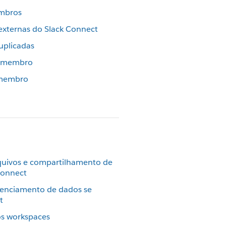
embros
 externas do Slack Connect
duplicadas
m membro
 membro
quivos e compartilhamento de
 Connect
renciamento de dados se
t
os workspaces