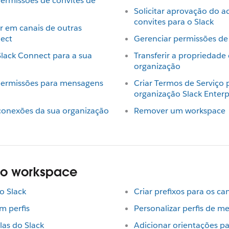
permissões de convites de
Solicitar aprovação do a
convites para o Slack
r em canais de outras
ect
Gerenciar permissões de
 Slack Connect para a sua
Transferir a propriedad
organização
 permissões para mensagens
Criar Termos de Serviço 
organização Slack Enterp
 conexões da sua organização
Remover um workspace
do workspace
o Slack
Criar prefixos para os c
 perfis
Personalizar perfis de 
las do Slack
Adicionar orientações p