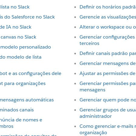
lista no Slack
Definir os horários padr
is do Salesforce no Slack
Gerencie as visualizações
de IA no Slack
Alterar o workspace ou 
 canvas no Slack
Gerenciar configuraçõe
terceiros
 modelo personalizado
Definir canais padrão p
do modelo de lista
Gerenciar mensagens de 
bot e as configurações dele
Ajustar as permissões d
ot para organizações
Gerenciar permissões par
mensagens
 mensagens automáticas
Gerenciar quem pode not
rminados canais
Gerenciar grupos de usuá
administrador
onúncia de nomes e
embros
Como gerenciar e-mails 
organização