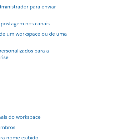
dministrador para enviar
 postagem nos canais
e de um workspace ou de uma
personalizados para a
rise
anais do workspace
membros
ara nome exibido