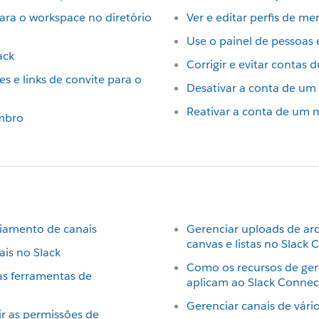
ra o workspace no diretório
Ver e editar perfis de m
Use o painel de pessoas
ack
Corrigir e evitar contas 
s e links de convite para o
Desativar a conta de u
Reativar a conta de um
mbro
iamento de canais
Gerenciar uploads de ar
canvas e listas no Slack
ais no Slack
Como os recursos de ge
as ferramentas de
aplicam ao Slack Connec
Gerenciar canais de vári
r as permissões de