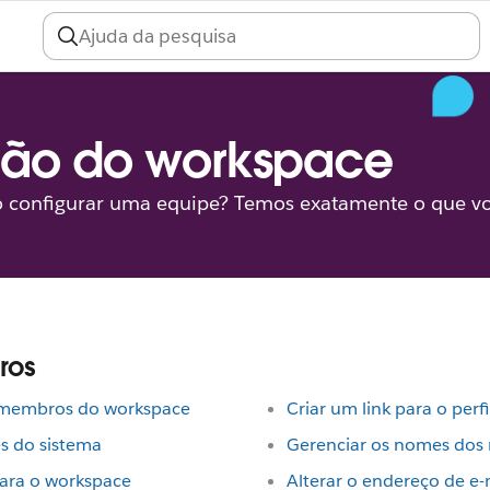
ção do workspace
 configurar uma equipe? Temos exatamente o que vo
ros
 membros do workspace
Criar um link para o per
s do sistema
Gerenciar os nomes dos
ara o workspace
Alterar o endereço de 