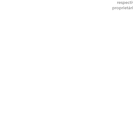
respecti
proprietár