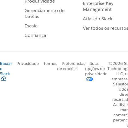
Produtividade
Enterprise Key
Management
Gerenciamento de
tarefas
Atlas do Slack
Escala
Ver todos os recurso
Confiança
Baixar
Privacidade
Termos
Preferências
Suas
©2026 Sl
o
de cookies
opções de
Technologi
Slack
privacidade
LLC, 
empresa
Salesfo
Todos
dire
reservad
As dive
mar
comerci
perten