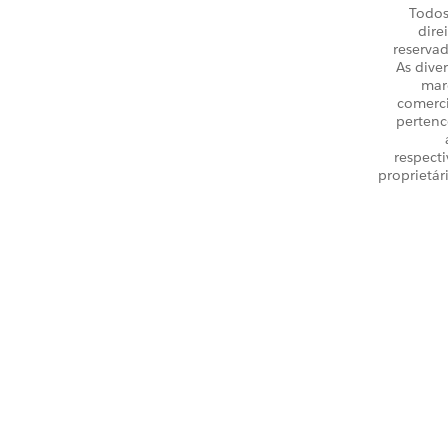
Todos
dire
reservad
As dive
mar
comerci
perten
respecti
proprietár