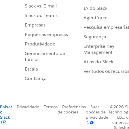
Slack vs. E-mail
IA do Slack
Slack ou Teams
Agentforce
Empresas
Pesquisa empresarial
Pequenas empresas
Segurança
Produtividade
Enterprise Key
Management
Gerenciamento de
tarefas
Atlas do Slack
Escala
Ver todos os recurso
Confiança
Baixar
Privacidade
Termos
Preferências
Suas
©2026 Sl
o
de cookies
opções de
Technologi
Slack
privacidade
LLC, 
empresa
Salesfo