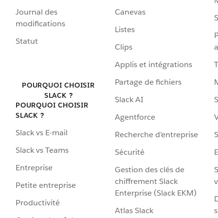
Journal des
Canevas
S
modifications
Listes
P
Statut
Clips
a
Applis et intégrations
Partage de fichiers
POURQUOI CHOISIR
SLACK ?
Slack AI
S
POURQUOI CHOISIR
SLACK ?
Agentforce
V
Slack vs E-mail
Recherche d’entreprise
S
Slack vs Teams
Sécurité
Entreprise
Gestion des clés de
S
chiffrement Slack
v
Petite entreprise
Enterprise (Slack EKM)
D
Productivité
Atlas Slack
s