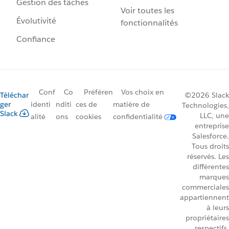
Gestion des tâches
Voir toutes les
Évolutivité
fonctionnalités
Confiance
Conf
Co
Préféren
Vos choix en
Téléchar
©2026 Slack
ger
identi
nditi
ces de
matière de
Technologies,
Slack
LLC, une
alité
ons
cookies
confidentialité
entreprise
Salesforce.
Tous droits
réservés. Les
différentes
marques
commerciales
appartiennent
à leurs
propriétaires
respectifs.