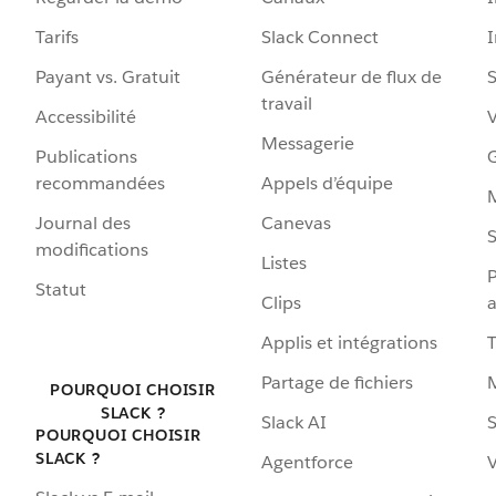
Tarifs
Slack Connect
Payant vs. Gratuit
Générateur de flux de
S
travail
Accessibilité
Messagerie
Publications
G
recommandées
Appels d’équipe
Journal des
Canevas
S
modifications
Listes
P
Statut
Clips
a
Applis et intégrations
Partage de fichiers
POURQUOI CHOISIR
SLACK ?
Slack AI
S
POURQUOI CHOISIR
SLACK ?
Agentforce
V