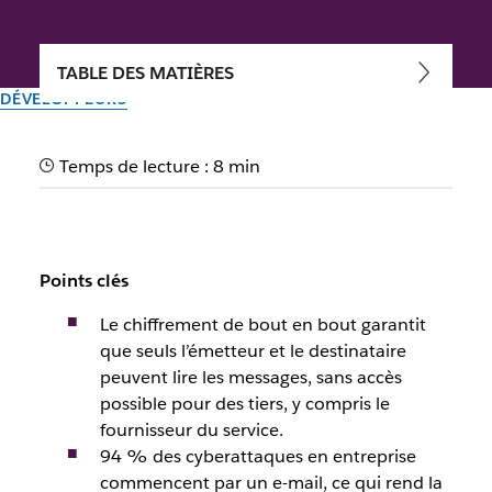
TABLE DES MATIÈRES
DÉVELOPPEURS
Comment fonctionne le
Temps de lecture : 8 min
chiffrement de bout en bout
pour sécuriser vos messages
en 2025 ?
Points clés
La messagerie instantanée chiffrée est une solution
Le chiffrement de bout en bout garantit
sécurisée pour échanger des messages et garantir la
que seuls l’émetteur et le destinataire
confidentialité de vos conversations en ligne.
peuvent lire les messages, sans accès
possible pour des tiers, y compris le
fournisseur du service.
Par l’équipe Slack
94 % des cyberattaques en entreprise
23 janvier 2026
commencent par un e-mail, ce qui rend la