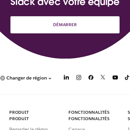
Slack avec votre équipe
DÉMARRER
Changer de région
PRODUIT
FONCTIONNALITÉS
PRODUIT
FONCTIONNALITÉS
Regarder la démo
Canaux
I