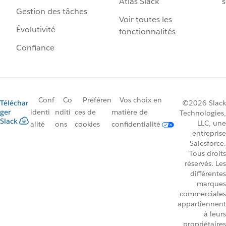
Atlas Slack
s
Gestion des tâches
Voir toutes les
Évolutivité
fonctionnalités
Confiance
Conf
Co
Préféren
Vos choix en
Téléchar
©2026 Slack
ger
identi
nditi
ces de
matière de
Technologies,
Slack
LLC, une
alité
ons
cookies
confidentialité
entreprise
Salesforce.
Tous droits
réservés. Les
différentes
marques
commerciales
appartiennent
à leurs
propriétaires