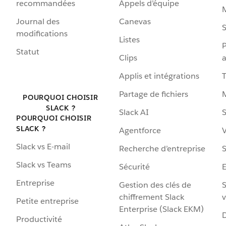
recommandées
Appels d’équipe
Journal des
Canevas
S
modifications
Listes
P
Statut
Clips
a
Applis et intégrations
Partage de fichiers
POURQUOI CHOISIR
SLACK ?
Slack AI
S
POURQUOI CHOISIR
SLACK ?
Agentforce
V
Slack vs E-mail
Recherche d’entreprise
S
Slack vs Teams
Sécurité
Entreprise
Gestion des clés de
S
chiffrement Slack
v
Petite entreprise
Enterprise (Slack EKM)
D
Productivité