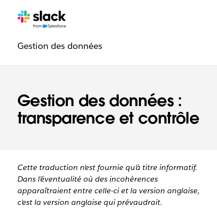
Navigation
Pages
supplémentaires
de
Gestion des données
confiance
Gestion des données :
transparence et contrôle
Cette traduction n’est fournie qu’à titre informatif.
Dans l’éventualité où des incohérences
apparaîtraient entre celle-ci et la version anglaise,
c’est la version anglaise qui prévaudrait.