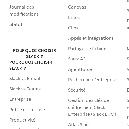
Journal des
Canevas
S
modifications
Listes
P
Statut
Clips
a
Applis et intégrations
Partage de fichiers
POURQUOI CHOISIR
SLACK ?
Slack AI
S
POURQUOI CHOISIR
SLACK ?
Agentforce
V
Slack vs E-mail
Recherche d’entreprise
S
Slack vs Teams
Sécurité
Entreprise
Gestion des clés de
S
chiffrement Slack
v
Petite entreprise
Enterprise (Slack EKM)
D
Productivité
Atlas Slack
s