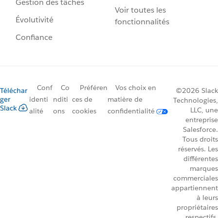
Gestion des tâches
Voir toutes les
Évolutivité
fonctionnalités
Confiance
Conf
Co
Préféren
Vos choix en
Téléchar
©2026 Slack
ger
identi
nditi
ces de
matière de
Technologies,
Slack
LLC, une
alité
ons
cookies
confidentialité
entreprise
Salesforce.
Tous droits
réservés. Les
différentes
marques
commerciales
appartiennent
à leurs
propriétaires
respectifs.