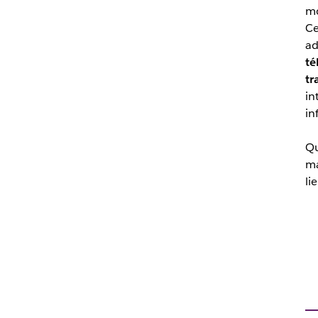
mo
Ce
ad
té
tr
in
in
Qu
ma
li