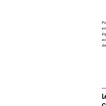
Po
en
éq
av
de
L
c