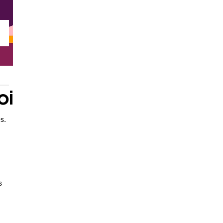
oi
s.
s