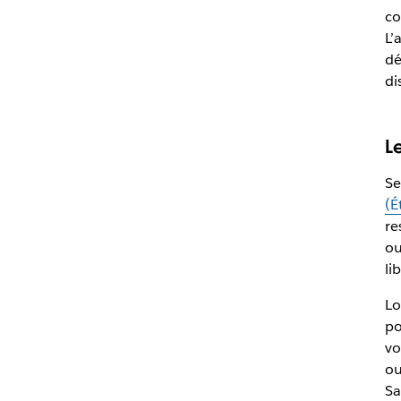
co
L’
dé
di
Le
Se
(É
re
ou
li
Lo
po
vo
ou
Sa