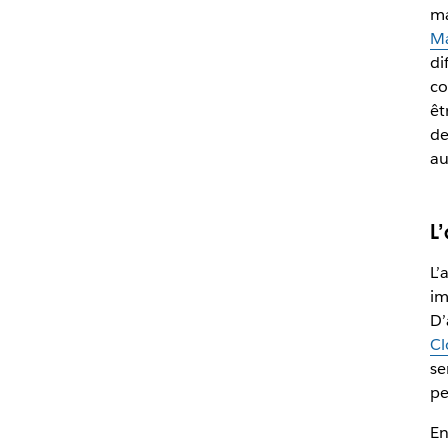
ma
Ma
di
co
êt
de
au
L
L’
im
D’
Cl
se
pe
En