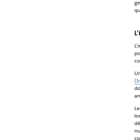
ge
qu
L
L’
po
co
Un
(I
do
an
Le
lo
dé
nu
co