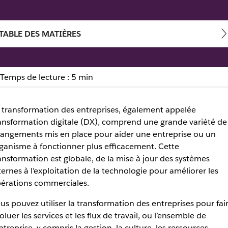
TABLE DES MATIÈRES
Temps de lecture : 5 min
 quelle technologie ? | Sl
 transformation des entreprises, également appelée
ansformation digitale (DX), comprend une grande variété de
ravail en passant par les outils en libre-service, l’exploitati
angements mis en place pour aider une entreprise ou un
ganisme à fonctionner plus efficacement. Cette
ansformation est globale, de la mise à jour des systèmes
ternes à l’exploitation de la technologie pour améliorer les
érations commerciales.
us pouvez utiliser la transformation des entreprises pour fai
oluer les services et les flux de travail, ou l’ensemble de
entreprise, y compris la gestion, la culture, les ressources