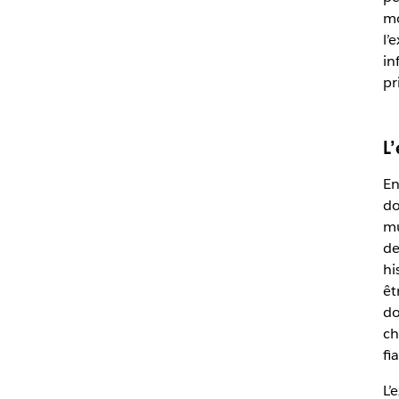
mo
l’
in
pr
L
En
do
mu
de
hi
êt
do
ch
fi
L’