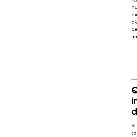
hu
mê
d’
de
am
Q
i
d
Si
to