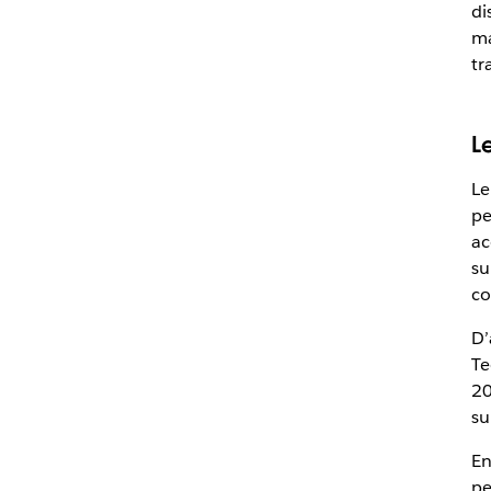
di
ma
tr
L
Le
pe
ac
su
co
D’
Te
20
su
En
pe