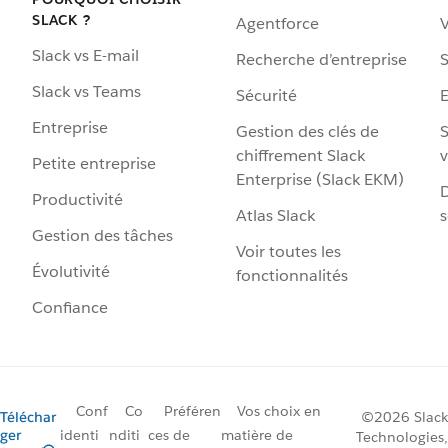
SLACK ?
Agentforce
V
Slack vs E-mail
Recherche d’entreprise
S
Slack vs Teams
Sécurité
Entreprise
Gestion des clés de
S
chiffrement Slack
v
Petite entreprise
Enterprise (Slack EKM)
D
Productivité
Atlas Slack
s
Gestion des tâches
Voir toutes les
Évolutivité
fonctionnalités
Confiance
Conf
Co
Préféren
Vos choix en
Téléchar
©2026 Slack
ger
identi
nditi
ces de
matière de
Technologies,