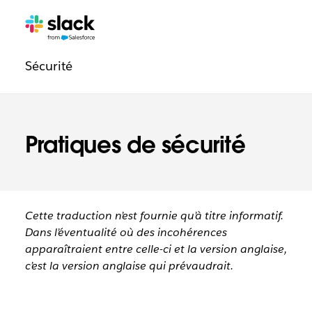
Navigation
Pages
supplémentaires
légale
Sécurité
Pratiques de sécurité
Cette traduction n’est fournie qu’à titre informatif.
Dans l’éventualité où des incohérences
apparaîtraient entre celle-ci et la version anglaise,
c’est la version anglaise qui prévaudrait.