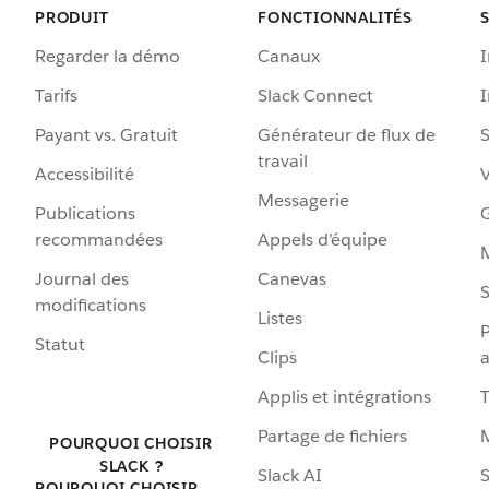
PRODUIT
FONCTIONNALITÉS
Regarder la démo
Canaux
I
Tarifs
Slack Connect
Payant vs. Gratuit
Générateur de flux de
S
travail
Accessibilité
Messagerie
Publications
G
recommandées
Appels d’équipe
Journal des
Canevas
S
modifications
Listes
P
Statut
Clips
a
Applis et intégrations
Partage de fichiers
POURQUOI CHOISIR
SLACK ?
Slack AI
S
POURQUOI CHOISIR