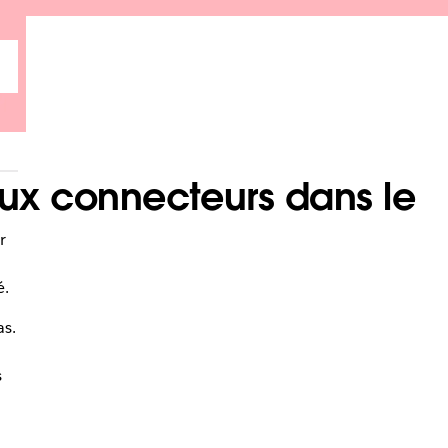
ux connecteurs dans le
r
é.
as.
s