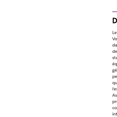
D
Le
Vo
da
de
st
éq
gé
pe
qu
l’
As
pr
co
in