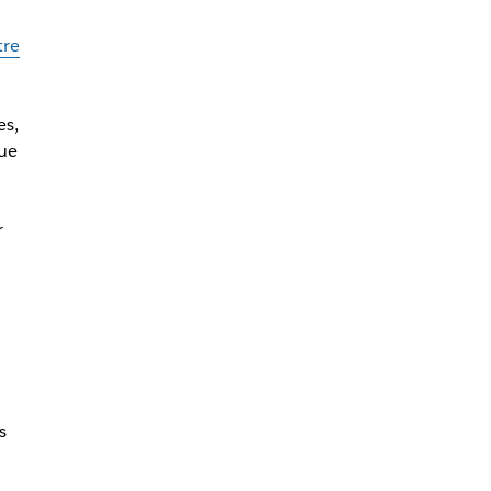
tre
es,
ue
r
s