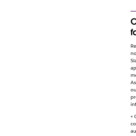
C
f
Re
no
Sl
ap
mo
As
ou
pr
in
«
C
co
au