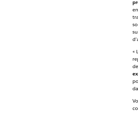
pr
en
tr
so
su
d’
« 
re
de
ex
po
da
Vo
co