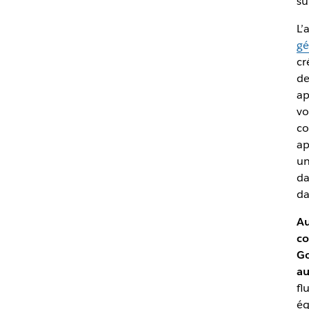
su
L’
gé
cr
de
ap
vo
co
ap
un
da
da
Au
co
Go
au
fl
éq