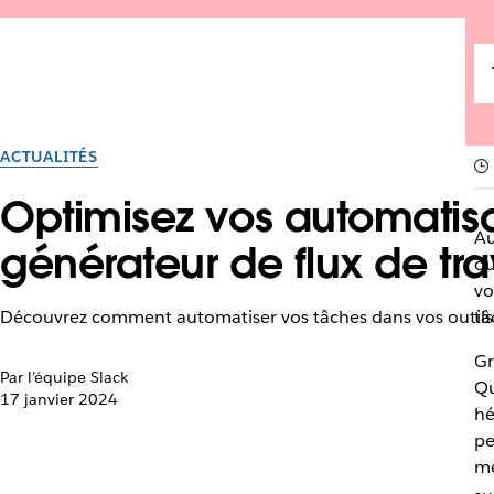
ACTUALITÉS
Optimisez vos automatis
Au
générateur de flux de tra
ou
vo
Découvrez comment automatiser vos tâches dans vos outils 
tâ
Gr
Par l’équipe Slack
Qu
17 janvier 2024
hé
pe
mé