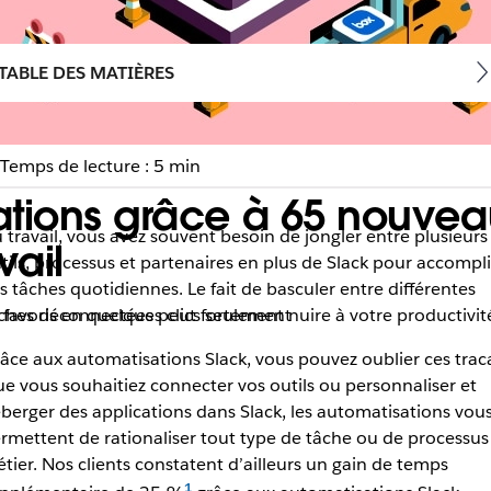
TABLE DES MATIÈRES
Temps de lecture : 5 min
ations grâce à 65 nouvea
 travail, vous avez souvent besoin de jongler entre plusieurs
vail
tils, processus et partenaires en plus de Slack pour accompli
s tâches quotidiennes. Le fait de basculer entre différentes
favoris en quelques clics seulement
ches déconnectées peut fortement nuire à votre productivit
âce aux automatisations Slack, vous pouvez oublier ces trac
e vous souhaitiez connecter vos outils ou personnaliser et
berger des applications dans Slack, les automatisations vou
rmettent de rationaliser tout type de tâche ou de processus
tier. Nos clients constatent d’ailleurs un gain de temps