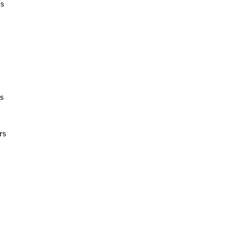
us
s
rs