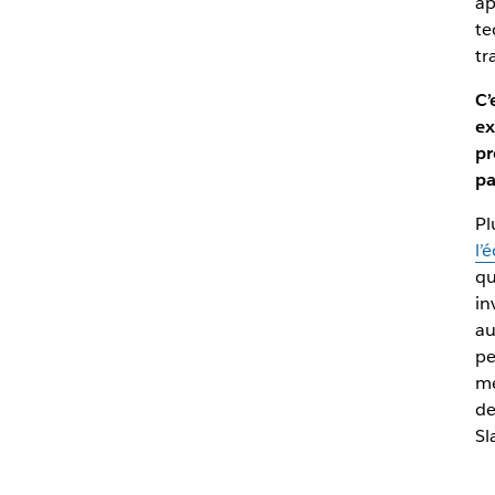
ap
te
tr
C’
ex
pr
pa
Pl
l’
qu
in
au
pe
mé
de
Sl