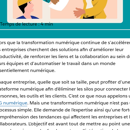
Temps de lecture : 4 min
ors que la transformation numérique continue de s’accélérer
s entreprises cherchent des solutions afin d’améliorer leur
e Slack et Salesforce lan
oductivité, de renforcer les liens et la collaboration au sein d
urs équipes et d’automatiser le travail dans un monde
sentiellement numérique.
aque entreprise, quelle que soit sa taille, peut profiter d’un
res Slack aura pour objectif d’aider les clients dans le domai
ateforme numérique afin d’éliminer les silos pour connecter 
technologie
rsonnes, les outils et les clients. C’est ce que nous appelons
G numérique
. Mais une transformation numérique n’est pas
ocessus simple. Elle demande de l’expertise ainsi qu’une fort
mpréhension des tendances qui affectent les entreprises et 
llaborateurs. L’objectif est avant tout de mettre au point une