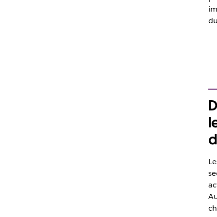
im
du
D
l
d
Le
se
ac
Au
ch