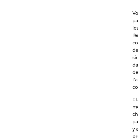
Vo
pa
le
l’
co
de
si
da
de
l’
co
« 
mo
ch
pa
y 
pr