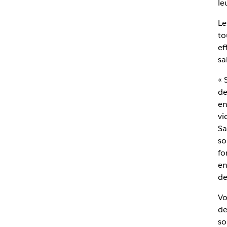
le
Le
to
ef
sa
« 
de
en
vi
Sa
so
fo
en
de
Vo
de
so