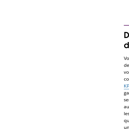
D
d
Vo
de
vo
co
K
ga
se
au
le
qu
un