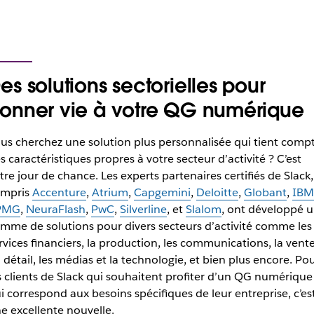
es solutions sectorielles pour
onner vie à votre QG numérique
us cherchez une solution plus personnalisée qui tient comp
s caractéristiques propres à votre secteur d’activité ? C’est
tre jour de chance. Les experts partenaires certifiés de Slack,
mpris
Accenture
,
Atrium
,
Capgemini
,
Deloitte
,
Globant
,
IBM
PMG
,
NeuraFlash
,
PwC
,
Silverline
, et
Slalom
, ont développé 
mme de solutions pour divers secteurs d’activité comme
les
rvices financiers, la production, les communications, la vent
 détail, les médias et la technologie,
et bien plus encore. Po
s clients de Slack qui souhaitent profiter d’un QG numérique
i correspond aux besoins spécifiques de leur entreprise, c’es
e excellente nouvelle.