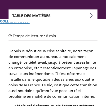
TABLE DES MATIÈRES
COLLABORATION
Communiquer à distance :
Temps de lecture : 6 min
maintenir la communication
interne
Depuis le début de la crise sanitaire, notre façon
de communiquer au bureau a radicalement
En télétravail, l’isolement n’est pas une fatalité. Découvrez
changé. Le télétravail, jusqu’à présent assez limité
nos conseils pour garder le lien malgré la distance.
en entreprise, était essentiellement l’apanage des
travailleurs indépendants. Il s’est désormais
installé dans le quotidien des salariés aux quatre
Par l’équipe Slack
8 février 2021
coins de la France. Le hic, c’est que cette transition
aussi soudaine qu’imprévue pose un réel
problème en matière de communication interne.
‎
♦ Mais précisément, quels échanges relèvent