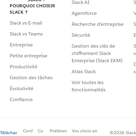
Slack AI
S
POURQUOI CHOISIR
SLACK ?
Agentforce
V
Slack vs E-mail
Recherche d’entreprise
S
Slack vs Teams
Sécurité
Entreprise
Gestion des clés de
S
chiffrement Slack
v
Petite entreprise
Enterprise (Slack EKM)
D
Productivité
Atlas Slack
s
Gestion des tâches
Voir toutes les
Évolutivité
fonctionnalités
Confiance
Conf
Co
Préféren
Vos choix en
Téléchar
©2026 Slack