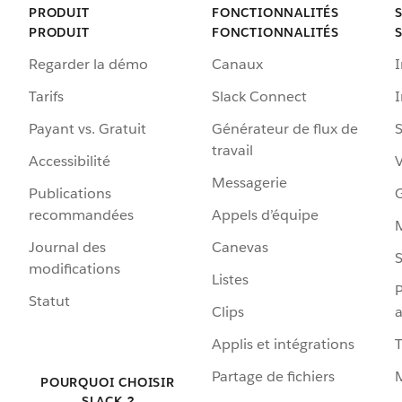
PRODUIT
FONCTIONNALITÉS
PRODUIT
FONCTIONNALITÉS
Regarder la démo
Canaux
I
Tarifs
Slack Connect
Payant vs. Gratuit
Générateur de flux de
S
travail
Accessibilité
Messagerie
Publications
G
recommandées
Appels d’équipe
Journal des
Canevas
S
modifications
Listes
P
Statut
Clips
a
Applis et intégrations
Partage de fichiers
POURQUOI CHOISIR
SLACK ?