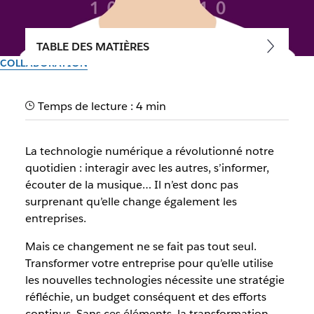
TABLE DES MATIÈRES
COLLABORATION
Transformation digitale : 4
Temps de lecture : 4 min
façons d’une transformation
numérique réussie
La technologie numérique a révolutionné notre
quotidien : interagir avec les autres, s’informer,
Il peut être difficile d’intégrer de nouvelles technologies
écouter de la musique… Il n’est donc pas
dans votre entreprise, mais les bénéfices sont multiples
surprenant qu’elle change également les
entreprises.
Par l’équipe Slack
Mais ce changement ne se fait pas tout seul.
30 septembre 2025
Transformer votre entreprise pour qu’elle utilise
les nouvelles technologies nécessite une stratégie
réfléchie, un budget conséquent et des efforts
continus. Sans ces éléments, la transformation