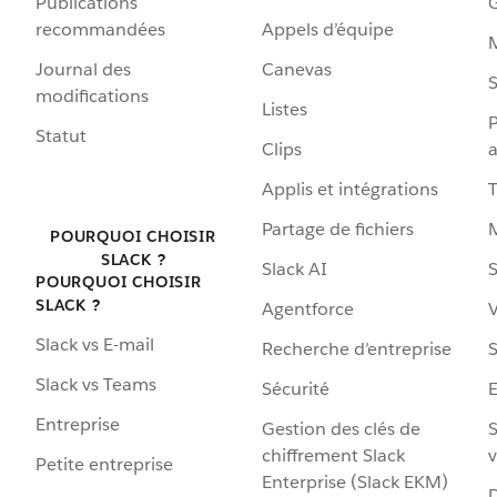
Publications
G
recommandées
Appels d’équipe
Journal des
Canevas
S
modifications
Listes
P
Statut
Clips
a
Applis et intégrations
Partage de fichiers
POURQUOI CHOISIR
SLACK ?
Slack AI
S
POURQUOI CHOISIR
SLACK ?
Agentforce
V
Slack vs E-mail
Recherche d’entreprise
S
Slack vs Teams
Sécurité
Entreprise
Gestion des clés de
S
chiffrement Slack
v
Petite entreprise
Enterprise (Slack EKM)
D