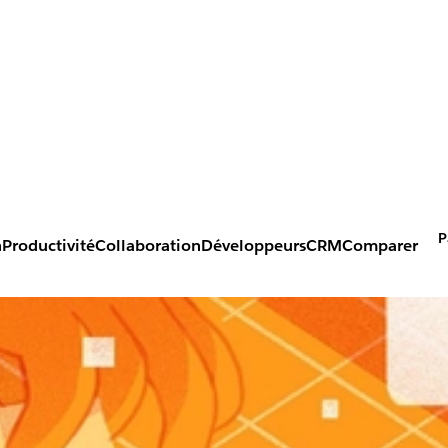
P
n
Productivité
Collaboration
Développeurs
CRM
Comparer