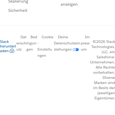
Skalierung
anzeigen
Sicherheit
Dat
Bed
Cookie
Deine
Im
Slack
©2026 Slack
ensch
ingun
-
Datenschutzein
press
herunterl
Technologies,
utz
gen
Einstellu
stellungen
um
aden
LLC, ein
ngen
Salesforce-
Unternehmen.
Alle Rechte
vorbehalten.
Diverse
Marken sind
im Besitz der
jeweiligen
Eigentümer.