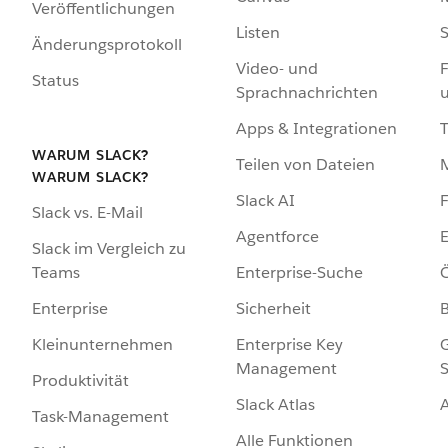
Veröffentlichungen
Listen
S
Änderungsprotokoll
Video- und
F
Status
Sprachnachrichten
Apps & Integrationen
WARUM SLACK?
Teilen von Dateien
WARUM SLACK?
Slack AI
F
Slack vs. E-Mail
Agentforce
E
Slack im Vergleich zu
Enterprise-Suche
Ö
Teams
Sicherheit
Enterprise
Enterprise Key
G
Kleinunternehmen
Management
S
Produktivität
Slack Atlas
Task-Management
Alle Funktionen