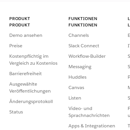
PRODUKT
FUNKTIONEN
PRODUKT
FUNKTIONEN
Demo ansehen
Channels
Preise
Slack Connect
I
Kostenpflichtig im
Workflow-Builder
S
Vergleich zu Kostenlos
Messaging
S
Barrierefreiheit
Huddles
Ausgewählte
Canvas
Veröffentlichungen
Listen
S
Änderungsprotokoll
Video- und
F
Status
Sprachnachrichten
Apps & Integrationen