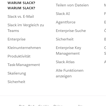
WARUM SLACK?
Teilen von Dateien
WARUM SLACK?
Slack AI
F
Slack vs. E-Mail
Agentforce
E
Slack im Vergleich zu
Enterprise-Suche
Ö
Teams
Sicherheit
Enterprise
Enterprise Key
G
Kleinunternehmen
Management
S
Produktivität
Slack Atlas
Task-Management
Alle Funktionen
Skalierung
anzeigen
Sicherheit