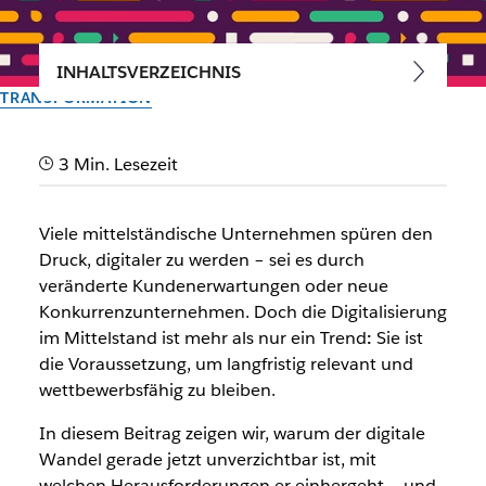
INHALTSVERZEICHNIS
TRANSFORMATION
Digitalisierung im Mittelstand:
3 Min. Lesezeit
Wie du den Wandel
erfolgreich gestaltest
Viele mittelständische Unternehmen spüren den
Druck, digitaler zu werden – sei es durch
veränderte Kundenerwartungen oder neue
Vom Slack-Team
Konkurrenzunternehmen. Doch die Digitalisierung
5. November 2025
im Mittelstand ist mehr als nur ein Trend
:
Sie ist
die Voraussetzung, um langfristig relevant und
wettbewerbsfähig zu bleiben.
In diesem Beitrag zeigen wir, warum der digitale
Wandel gerade jetzt unverzichtbar ist, mit
welchen Herausforderungen er einhergeht – und