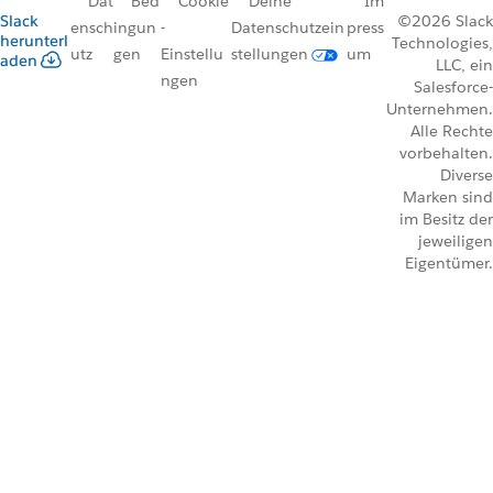
Dat
Bed
Cookie
Deine
Im
Slack
©2026 Slack
ensch
ingun
-
Datenschutzein
press
herunterl
Technologies,
utz
gen
Einstellu
stellungen
um
aden
LLC, ein
ngen
Salesforce-
Unternehmen.
Alle Rechte
vorbehalten.
Diverse
Marken sind
im Besitz der
jeweiligen
Eigentümer.