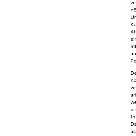
ve
nö
Un
Ko
Ab
ei
in
au
Pe
De
Ko
ve
ar
we
ei
In
Da
Sc