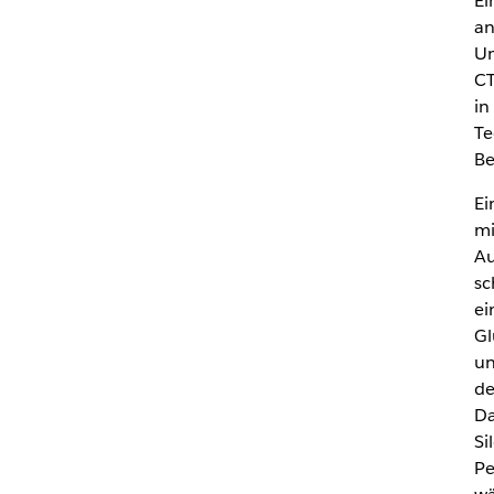
Ei
an
Un
CT
in
Te
Be
Ei
mi
Au
sc
ei
Gl
un
de
Da
Si
Pe