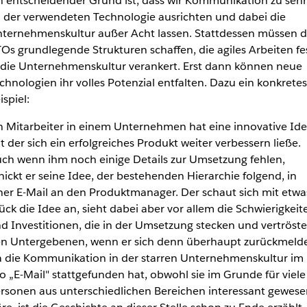
n entscheidender Grund ist, dass wir Kommunikation zu sehr
 der verwendeten Technologie ausrichten und dabei die
ternehmenskultur außer Acht lassen. Stattdessen müssen d
Os grundlegende Strukturen schaffen, die agiles Arbeiten fe
 die Unternehmenskultur verankert. Erst dann können neue
chnologien ihr volles Potenzial entfalten. Dazu ein konkretes
ispiel:
n Mitarbeiter in einem Unternehmen hat eine innovative Ide
t der sich ein erfolgreiches Produkt weiter verbessern ließe.
ch wenn ihm noch einige Details zur Umsetzung fehlen,
hickt er seine Idee, der bestehenden Hierarchie folgend, in
ner E-Mail an den Produktmanager. Der schaut sich mit etwa
ück die Idee an, sieht dabei aber vor allem die Schwierigkeit
d Investitionen, die in der Umsetzung stecken und vertröste
n Untergebenen, wenn er sich denn überhaupt zurückmelde
 die Kommunikation in der starren Unternehmenskultur im
lo „E-Mail" stattgefunden hat, obwohl sie im Grunde für viele
rsonen aus unterschiedlichen Bereichen interessant gewese