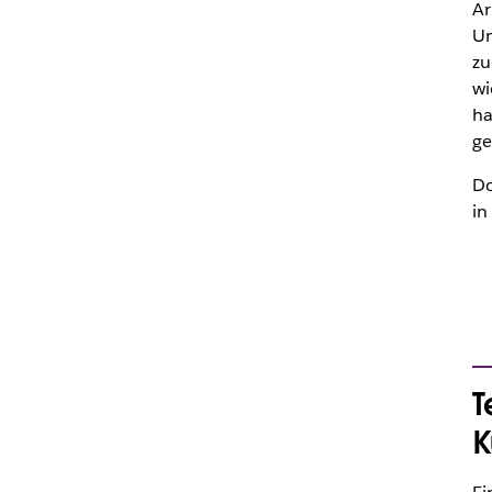
Ar
Un
zu
wi
ha
ge
Do
in
T
K