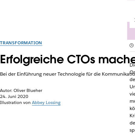
TRANSFORMATION
Erfolgreiche CTOs mache
Di
Or
Bei der Einführung neuer Technologie für die Kommunikatio
de
Un
Autor: Oliver Blueher
vi
24. Juni 2020
mü
Illustration von
Abbey Lossing
kö
Kr
de
sp