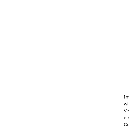
Im
wi
Ve
ei
Cu