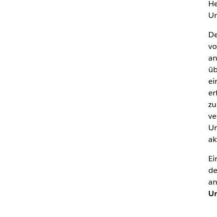
He
Un
De
vo
an
üb
ei
er
zu
ve
Un
ak
Ei
de
an
Un