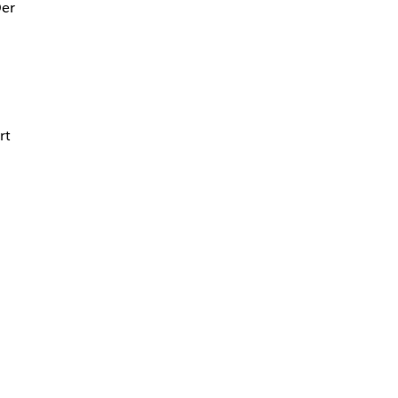
er
rt