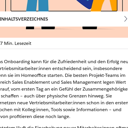
INHALTSVERZEICHNIS
7 Min. Lesezeit
Onboarding neuer Vertrieb
s Onboarding kann für die Zufriedenheit und den Erfolg ne
rtriebsmitarbeiter:innen entscheidend sein, insbesondere
iebsmitarbeiter:innen schnell einzuarbeiten. Erfahre hier, wi
nn sie im Homeoffice starten. Die besten Projekt-Teams im
reich Sales Enablement und Sales Management legen Wert
rauf, vom ersten Tag an ein Gefühl der Zusammengehörigke
 schaffen – auch über physische Grenzen hinweg. Sie
rnetzen neue Vertriebsmitarbeiter:innen schon in den erste
chen mit Kolleg:innen, Tools sowie Informationen – und
von profitieren diese noch lange.
otzdem läuft die Einarbeitung neuer Mitarbeiter:innen oftma