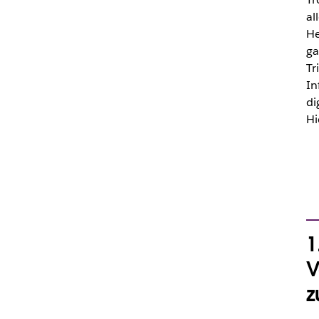
al
He
ga
Tr
In
di
Hi
1
V
z