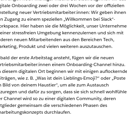
gitale Onboarding zwei oder drei Wochen vor der offiziellen
nstellung neuer Vertriebsmitarbeiter:innen: Wir geben ihnen
n Zugang zu einem speziellen „Willkommen bei Slack“-
rkspace. Hier haben sie die Möglichkeit, unser Unternehm
 einer stressfreien Umgebung kennenzulernen und sich mit
deren neuen Mitarbeitenden aus den Bereichen Tech,
rketing, Produkt und vielen weiteren auszutauschen.
bald der erste Arbeitstag ansteht, fügen wir die neuen
rtriebsmitarbeiter:innen einem Onboarding-Channel hinzu.
 diesem digitalen Ort beginnen wir mit einigen auflockernd
iträgen, wie z. B. „Was ist dein Lieblings-Emoji?“ oder „Poste
n Bild von deinem Haustier“, um alle zum Austausch
zuregen und dafür zu sorgen, dass sie sich schnell wohlfühle
r Channel wird so zu einer digitalen Community, deren
tglieder gemeinsam die verschiedenen Phasen des
narbeitungskonzepts durchlaufen.