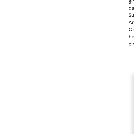
ge
da
Su
An
On
be
ei