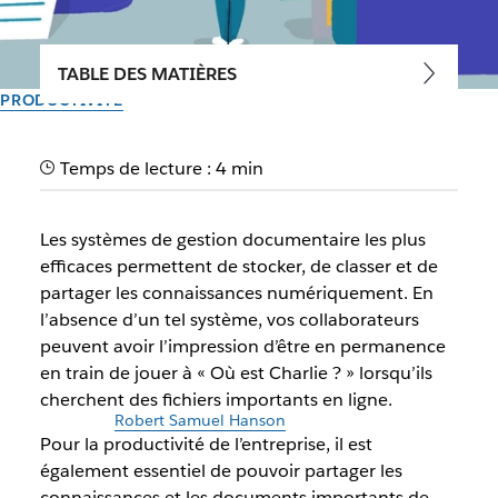
TABLE DES MATIÈRES
PRODUCTIVITÉ
Gestion documentaire :
Temps de lecture : 4 min
choisir le meilleur système
pour votre entreprise
Les systèmes de gestion documentaire les plus
efficaces permettent de stocker, de classer et de
Soutenez la collaboration, l’innovation et le partage de
partager les connaissances numériquement. En
connaissances au travail grâce à ces outils
l’absence d’un tel système, vos collaborateurs
peuvent avoir l’impression d’être en permanence
en train de jouer à « Où est Charlie ? » lorsqu’ils
Auteur : Ben Luthi
30 septembre 2025
cherchent des fichiers importants en ligne.
Illustration par
Robert Samuel Hanson
Pour la productivité de l’entreprise, il est
également essentiel de pouvoir partager les
connaissances et les documents importants de