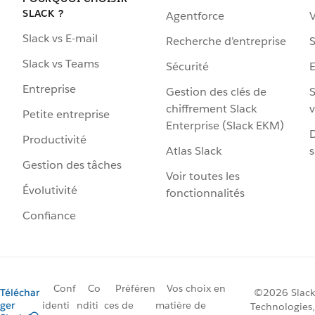
SLACK ?
Agentforce
V
Slack vs E-mail
Recherche d’entreprise
S
Slack vs Teams
Sécurité
Entreprise
Gestion des clés de
S
chiffrement Slack
v
Petite entreprise
Enterprise (Slack EKM)
D
Productivité
Atlas Slack
s
Gestion des tâches
Voir toutes les
Évolutivité
fonctionnalités
Confiance
Conf
Co
Préféren
Vos choix en
Téléchar
©2026 Slack
ger
identi
nditi
ces de
matière de
Technologies,