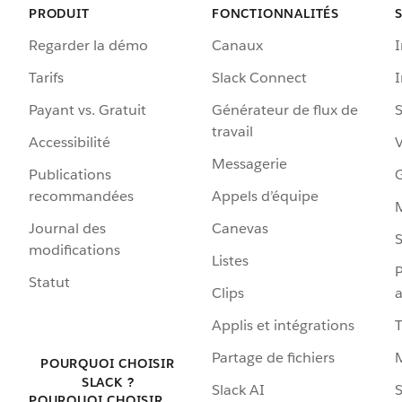
PRODUIT
FONCTIONNALITÉS
Regarder la démo
Canaux
I
Tarifs
Slack Connect
Payant vs. Gratuit
Générateur de flux de
S
travail
Accessibilité
Messagerie
Publications
G
recommandées
Appels d’équipe
Journal des
Canevas
S
modifications
Listes
P
Statut
Clips
a
Applis et intégrations
Partage de fichiers
POURQUOI CHOISIR
SLACK ?
Slack AI
S
POURQUOI CHOISIR