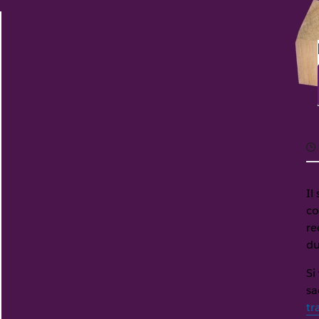
Il
co
re
du
Si
sa
tr