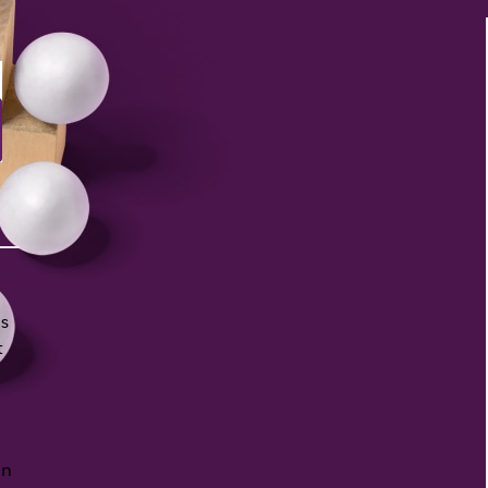
us
t
on