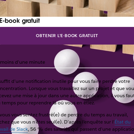
E-book gratuit
OBTENIR L’E-BOOK GRATUIT
moins d’une minute
 suffit d’une notification inutile pour vous faire perdre votre
ncentration. Lorsque vous travaillez sur un projet et que vo
cevez une mise à jour dans une autre application, il vous fau
 temps pour reprendre là où vous en étiez.
 vous vous sentez frustré(e) de perdre du temps au travail,
chez que vous n’êtes seul(e). D’après l’enquête sur l’
État du
avail de Slack
, 56 % des salariés qui passent d’une applicati