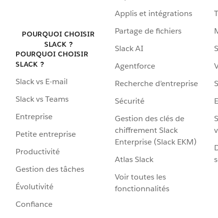
Applis et intégrations
Partage de fichiers
POURQUOI CHOISIR
SLACK ?
Slack AI
S
POURQUOI CHOISIR
SLACK ?
Agentforce
V
Slack vs E-mail
Recherche d’entreprise
S
Slack vs Teams
Sécurité
Entreprise
Gestion des clés de
S
chiffrement Slack
v
Petite entreprise
Enterprise (Slack EKM)
D
Productivité
Atlas Slack
s
Gestion des tâches
Voir toutes les
Évolutivité
fonctionnalités
Confiance