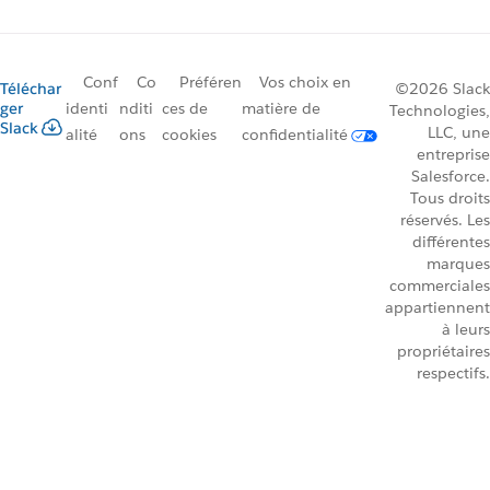
Conf
Co
Préféren
Vos choix en
Téléchar
©2026 Slack
ger
identi
nditi
ces de
matière de
Technologies,
Slack
LLC, une
alité
ons
cookies
confidentialité
entreprise
Salesforce.
Tous droits
réservés. Les
différentes
marques
commerciales
appartiennent
à leurs
propriétaires
respectifs.