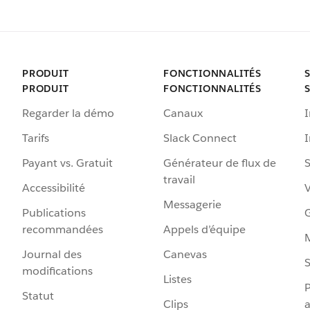
PRODUIT
FONCTIONNALITÉS
PRODUIT
FONCTIONNALITÉS
Regarder la démo
Canaux
I
Tarifs
Slack Connect
Payant vs. Gratuit
Générateur de flux de
S
travail
Accessibilité
Messagerie
Publications
G
recommandées
Appels d’équipe
Journal des
Canevas
S
modifications
Listes
P
Statut
Clips
a