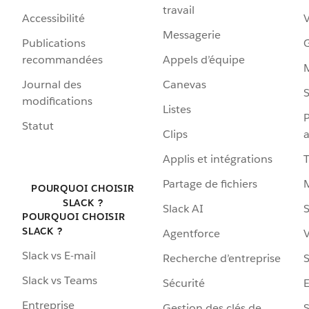
travail
Accessibilité
Messagerie
Publications
G
recommandées
Appels d’équipe
Journal des
Canevas
S
modifications
Listes
P
Statut
Clips
a
Applis et intégrations
Partage de fichiers
POURQUOI CHOISIR
SLACK ?
Slack AI
S
POURQUOI CHOISIR
SLACK ?
Agentforce
V
Slack vs E-mail
Recherche d’entreprise
S
Slack vs Teams
Sécurité
Entreprise
Gestion des clés de
S