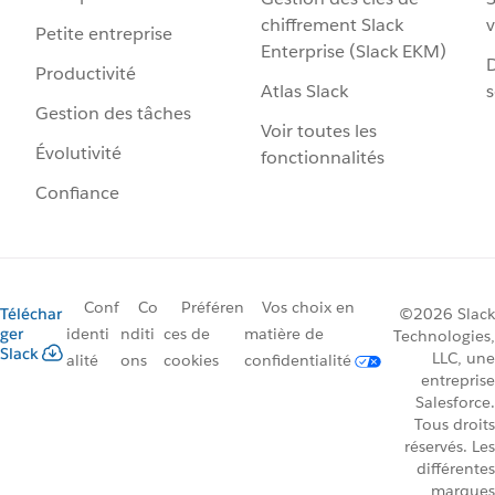
chiffrement Slack
v
Petite entreprise
Enterprise (Slack EKM)
D
Productivité
Atlas Slack
s
Gestion des tâches
Voir toutes les
Évolutivité
fonctionnalités
Confiance
Conf
Co
Préféren
Vos choix en
Téléchar
©2026 Slack
ger
identi
nditi
ces de
matière de
Technologies,
Slack
LLC, une
alité
ons
cookies
confidentialité
entreprise
Salesforce.
Tous droits
réservés. Les
différentes
marques