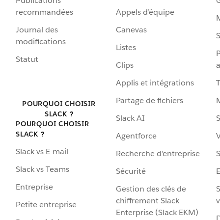
Publications
G
recommandées
Appels d’équipe
Journal des
Canevas
S
modifications
Listes
P
Statut
Clips
a
Applis et intégrations
Partage de fichiers
POURQUOI CHOISIR
SLACK ?
Slack AI
S
POURQUOI CHOISIR
SLACK ?
Agentforce
V
Slack vs E-mail
Recherche d’entreprise
S
Slack vs Teams
Sécurité
Entreprise
Gestion des clés de
S
chiffrement Slack
v
Petite entreprise
Enterprise (Slack EKM)
D