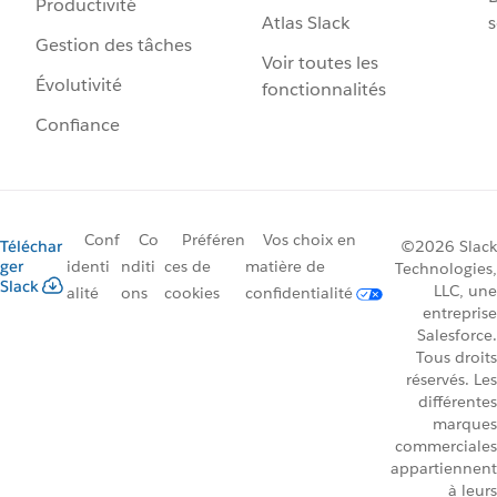
Productivité
Atlas Slack
s
Gestion des tâches
Voir toutes les
Évolutivité
fonctionnalités
Confiance
Conf
Co
Préféren
Vos choix en
Téléchar
©2026 Slack
ger
identi
nditi
ces de
matière de
Technologies,
Slack
LLC, une
alité
ons
cookies
confidentialité
entreprise
Salesforce.
Tous droits
réservés. Les
différentes
marques
commerciales
appartiennent
à leurs