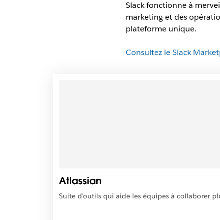
Slack fonctionne à merveil
marketing et des opération
plateforme unique.
Consultez le Slack Market
I
l
e
s
t
p
o
s
s
i
Atlassian
b
l
Suite d’outils qui aide les équipes à collaborer p
e
q