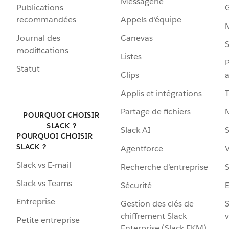
Messagerie
Publications
G
recommandées
Appels d’équipe
Journal des
Canevas
S
modifications
Listes
P
Statut
Clips
a
Applis et intégrations
Partage de fichiers
POURQUOI CHOISIR
SLACK ?
Slack AI
S
POURQUOI CHOISIR
SLACK ?
Agentforce
V
Slack vs E-mail
Recherche d’entreprise
S
Slack vs Teams
Sécurité
Entreprise
Gestion des clés de
S
chiffrement Slack
v
Petite entreprise
Enterprise (Slack EKM)