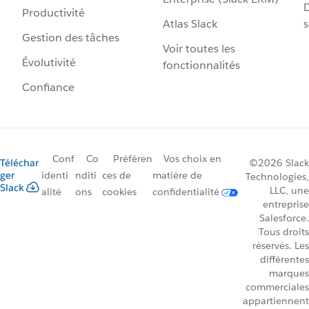
D
Productivité
Atlas Slack
s
Gestion des tâches
Voir toutes les
Évolutivité
fonctionnalités
Confiance
Conf
Co
Préféren
Vos choix en
Téléchar
©2026 Slack
ger
identi
nditi
ces de
matière de
Technologies,
Slack
LLC, une
alité
ons
cookies
confidentialité
entreprise
Salesforce.
Tous droits
réservés. Les
différentes
marques
commerciales
appartiennent