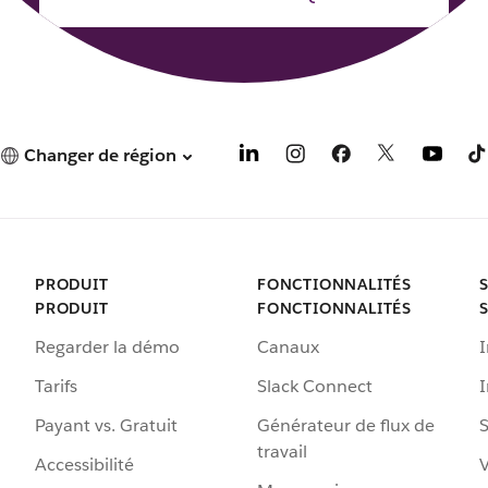
o
o
n
n
g
g
l
l
e
e
t
t
Changer de région
PRODUIT
FONCTIONNALITÉS
PRODUIT
FONCTIONNALITÉS
Regarder la démo
Canaux
I
Tarifs
Slack Connect
Payant vs. Gratuit
Générateur de flux de
S
travail
Accessibilité