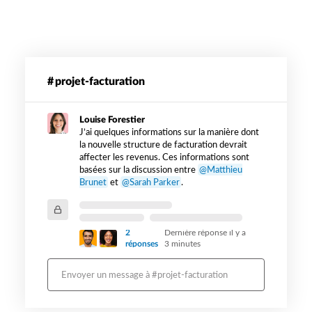
Exemple
de
projet-facturation
message
lorsque
Louise Forestier
Slack
J’ai quelques informations sur la manière dont
EKM
la nouvelle structure de facturation devrait
est
affecter les revenus. Ces informations sont
utilisé
basées sur la discussion entre
@Matthieu
Brunet
et
@Sarah Parker
.
2
Dernière réponse il y a
réponses
3 minutes
Envoyer un message à #projet-facturation