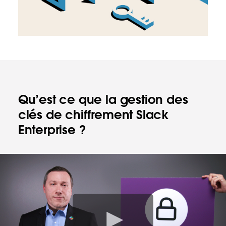
Qu’est ce que la gestion des
clés de chiffrement Slack
Enterprise ?
V
o
i
r
l
a
v