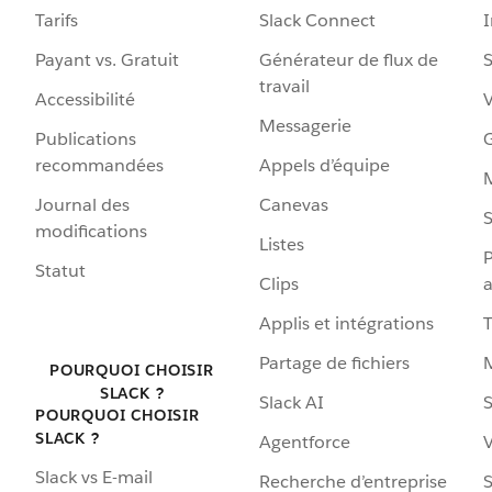
Tarifs
Slack Connect
Payant vs. Gratuit
Générateur de flux de
S
travail
Accessibilité
Messagerie
Publications
G
recommandées
Appels d’équipe
Journal des
Canevas
S
modifications
Listes
P
Statut
Clips
a
Applis et intégrations
Partage de fichiers
POURQUOI CHOISIR
SLACK ?
Slack AI
S
POURQUOI CHOISIR
SLACK ?
Agentforce
V
Slack vs E-mail
Recherche d’entreprise
S