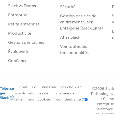
Slack vs Teams
Sécurité
Entreprise
Gestion des clés de
S
chiffrement Slack
v
Petite entreprise
Enterprise (Slack EKM)
D
Productivité
Atlas Slack
s
Gestion des tâches
Voir toutes les
Évolutivité
fonctionnalités
Confiance
Conf
Co
Préféren
Vos choix en
Téléchar
©2026 Slack
ger
identi
nditi
ces de
matière de
Technologies,
Slack
LLC, une
alité
ons
cookies
confidentialité
entreprise
Salesforce.