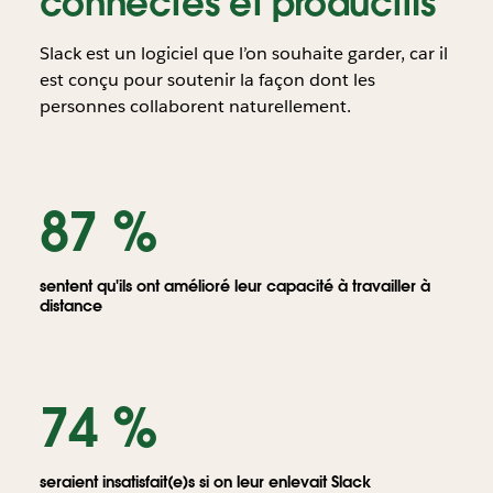
connectés et productifs
Slack est un logiciel que l’on souhaite garder, car il
est conçu pour soutenir la façon dont les
personnes collaborent naturellement.
Globe
terrestre
87 %
avec
des
personnes
s’envoyant
sentent qu'ils ont amélioré leur capacité à travailler à
des
distance
messages
partout
dans
le
74 %
monde
seraient insatisfait(e)s si on leur enlevait Slack