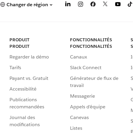
Changer de région
PRODUIT
FONCTIONNALITÉS
PRODUIT
FONCTIONNALITÉS
Regarder la démo
Canaux
I
Tarifs
Slack Connect
Payant vs. Gratuit
Générateur de flux de
S
travail
Accessibilité
Messagerie
Publications
G
recommandées
Appels d’équipe
Journal des
Canevas
S
modifications
Listes
P