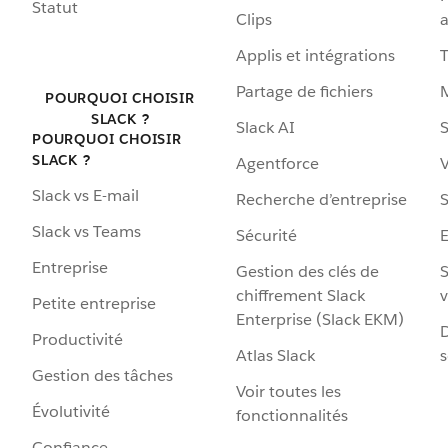
Statut
Clips
a
Applis et intégrations
Partage de fichiers
POURQUOI CHOISIR
SLACK ?
Slack AI
S
POURQUOI CHOISIR
SLACK ?
Agentforce
V
Slack vs E-mail
Recherche d’entreprise
S
Slack vs Teams
Sécurité
Entreprise
Gestion des clés de
S
chiffrement Slack
v
Petite entreprise
Enterprise (Slack EKM)
D
Productivité
Atlas Slack
s
Gestion des tâches
Voir toutes les
Évolutivité
fonctionnalités
Confiance