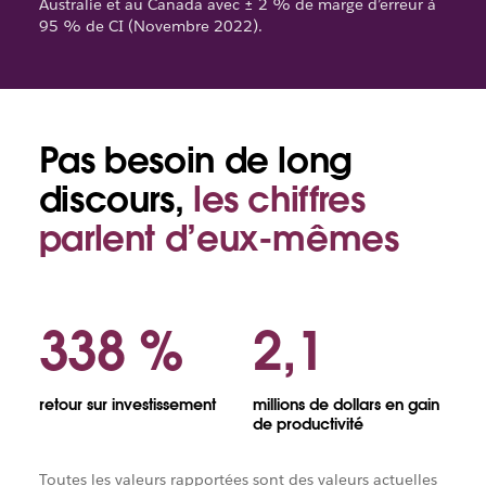
Australie et au Canada avec ± 2 % de marge d’erreur à
95 % de CI (Novembre 2022).
Pas besoin de long
Tirelire
avec
discours,
les chiffres
pièces
parlent d’eux-mêmes
338 %
2,1
retour sur investissement
millions de dollars en gain
de productivité
Toutes les valeurs rapportées sont des valeurs actuelles