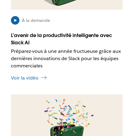
s
i
b
l
À la demande
e
q
L’avenir de la productivité intelligente avec
u
Slack AI
e
Préparez-vous à une année fructueuse grâce aux
c
e
dernières innovations de Slack pour les équipes
l
commerciales
i
e
Voir la vidéo
n
s
’
I
o
l
u
e
v
s
r
t
e
p
d
o