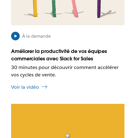
o
e
s
d
s
a
i
n
b
s
l
u
À la demande
e
n
q
n
Améliorer la productivité de vos équipes
u
o
commerciales avec Slack for Sales
e
u
30 minutes pour découvrir comment accélérer
c
v
e
vos cycles de vente.
e
l
l
Voir la vidéo
i
o
e
n
n
g
I
s
l
l
’
e
e
o
t
s
u
t
v