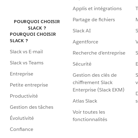
Applis et intégrations
Partage de fichiers
POURQUOI CHOISIR
SLACK ?
Slack AI
S
POURQUOI CHOISIR
SLACK ?
Agentforce
V
Slack vs E-mail
Recherche d’entreprise
S
Slack vs Teams
Sécurité
Entreprise
Gestion des clés de
S
chiffrement Slack
v
Petite entreprise
Enterprise (Slack EKM)
D
Productivité
Atlas Slack
s
Gestion des tâches
Voir toutes les
Évolutivité
fonctionnalités
Confiance