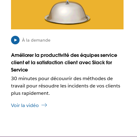
p
r
o
e
s
d
s
a
i
n
b
s
l
u
À la demande
e
n
q
n
Améliorer la productivité des équipes service
u
o
client et la satisfaction client avec Slack for
e
u
Service
c
v
e
30 minutes pour découvrir des méthodes de
e
l
l
travail pour résoudre les incidents de vos clients
i
o
plus rapidement.
e
n
n
g
Voir la vidéo
s
l
’
e
o
t
u
v