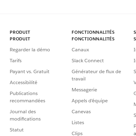
PRODUIT
FONCTIONNALITÉS
PRODUIT
FONCTIONNALITÉS
Regarder la démo
Canaux
I
Tarifs
Slack Connect
Payant vs. Gratuit
Générateur de flux de
S
travail
Accessibilité
Messagerie
Publications
G
recommandées
Appels d’équipe
Journal des
Canevas
S
modifications
Listes
P
Statut
Clips
a