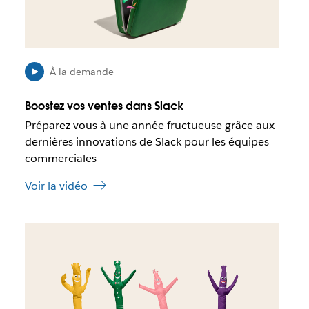
a
s
n
s
s
i
u
b
n
l
À la demande
n
e
o
q
Boostez vos ventes dans Slack
u
u
Préparez-vous à une année fructueuse grâce aux
v
e
dernières innovations de Slack pour les équipes
e
c
l
e
commerciales
o
l
n
Voir la vidéo
i
g
e
l
n
e
I
s
t
l
’
e
o
s
u
t
v
p
r