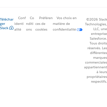
Conf
Co
Préféren
Vos choix en
Téléchar
©2026 Slack
ger
identi
nditi
ces de
matière de
Technologies,
Slack
LLC, une
alité
ons
cookies
confidentialité
entreprise
Salesforce.
Tous droits
réservés. Les
différentes
marques
commerciales
appartiennent
à leurs
propriétaires
respectifs.