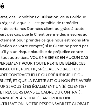
té
rat, des Conditions d’utilisation, de la Politique
règles à laquelle il est possible de remédier
nt de certaines Données client ou grâce à toute
art des cas, que le Client prenne des mesures au
irectement pour prendre ce que nous estimons être
vation de votre compte) si le Client ne prend pas
’il y a un risque plausible de préjudice contre
s ou tout autre tiers. VOUS NE SEREZ EN AUCUN CAS
VERSEMENT POUR TOUTE PERTE DE BÉNÉFICES
ÉCUTIF, PUNITIF, SPÉCIAL, INDIRECT OU
SOIT CONTRACTUELLE OU PRÉJUDICIELLE OU
LITÉ, ET QUE LA PARTIE AIT OU NON ÉTÉ AVISÉE
UF SI VOUS ÊTES ÉGALEMENT UN(E) CLIENT(E)
 ET RECOURS DANS LE CADRE DU CONTRAT),
INANCIÈRE À NOTRE ÉGARD POUR UNE
UTILISATION. NOTRE RESPONSABILITÉ GLOBALE