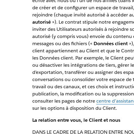
écrite avec nous ou l’un de nos affiliés (dans l
de créer et de configurer un espace de travail
rejoindre (chaque invité autorisé à accéder au
autorisé
»). Le contrat stipule notre engagemen
inviter des Utilisateurs autorisés à rejoindre s
autorisé (y compris vous) envoie du contenu
messages ou des fichiers («
Données client
»)
client appartiennent au Client et que le Contra
les Données client. Par exemple, le Client peut
ou désactiver les intégrations de tiers, gérer 
d’exportation, transférer ou assigner des espa
conversations ou consolider votre espace de 
travail ou des canaux, et ces choix et instructio
publication, la modification ou la suppression
consulter les pages de notre
centre d’assista
sur les options à disposition du Client.
La relation entre vous, le Client et nous
DANS LE CADRE DE LA RELATION ENTRE NOUS