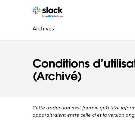
Navigation
Pages
supplémentaires
Archives
légale
Conditions d’utilisa
(Archivé)
Cette traduction n’est fournie qu’à titre infor
apparaîtraient entre celle-ci et la version angl