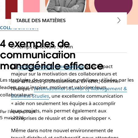
TABLE DES MATIÈRES
COLLABORATION
4 exemples de
Temps de lecture : 5 min
communication
managériale efficace
La
communication managériale
a un impact
majeur sur la motivation des collaborateurs et
Les stratégies de communication publique utilisées par les
leur efficacité professionnelle. En effet, comme
leaders pour inspirer, motiver et valoriser leurs
l’évoque l’
International Journal of Management &
collaborateurs
Business Studies
, une excellente communication
« aide non seulement les équipes à accomplir
leurs projets, mais permet également aux
Par l’équipe Slack
5 mai 2026
entreprises de réussir et de se développer ».
Même dans notre nouvel environnement de
travail distribué et collaboratif, nous attendons