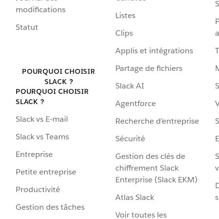
S
modifications
Listes
P
Statut
Clips
a
Applis et intégrations
Partage de fichiers
POURQUOI CHOISIR
SLACK ?
Slack AI
S
POURQUOI CHOISIR
SLACK ?
Agentforce
V
Slack vs E-mail
Recherche d’entreprise
S
Slack vs Teams
Sécurité
Entreprise
Gestion des clés de
S
chiffrement Slack
v
Petite entreprise
Enterprise (Slack EKM)
D
Productivité
Atlas Slack
s
Gestion des tâches
Voir toutes les