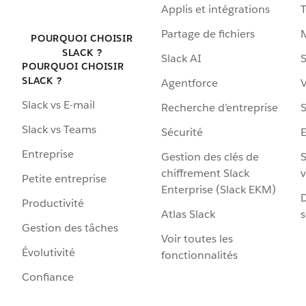
Applis et intégrations
Partage de fichiers
POURQUOI CHOISIR
SLACK ?
Slack AI
S
POURQUOI CHOISIR
SLACK ?
Agentforce
V
Slack vs E-mail
Recherche d’entreprise
S
Slack vs Teams
Sécurité
Entreprise
Gestion des clés de
S
chiffrement Slack
v
Petite entreprise
Enterprise (Slack EKM)
D
Productivité
Atlas Slack
s
Gestion des tâches
Voir toutes les
Évolutivité
fonctionnalités
Confiance