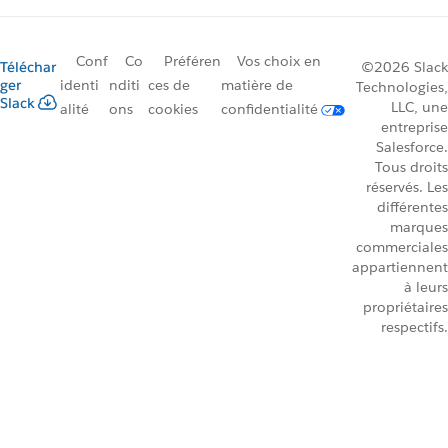
Conf
Co
Préféren
Vos choix en
Téléchar
©2026 Slack
ger
identi
nditi
ces de
matière de
Technologies,
Slack
LLC, une
alité
ons
cookies
confidentialité
entreprise
Salesforce.
Tous droits
réservés. Les
différentes
marques
commerciales
appartiennent
à leurs
propriétaires
respectifs.