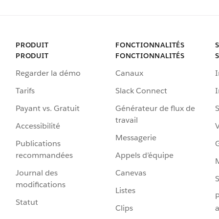
PRODUIT
FONCTIONNALITÉS
PRODUIT
FONCTIONNALITÉS
Regarder la démo
Canaux
I
Tarifs
Slack Connect
Payant vs. Gratuit
Générateur de flux de
S
travail
Accessibilité
Messagerie
Publications
G
recommandées
Appels d’équipe
Journal des
Canevas
S
modifications
Listes
P
Statut
Clips
a