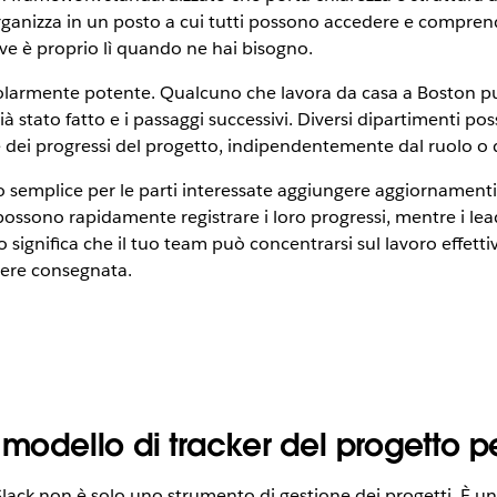
organizza in un posto a cui tutti possono accedere e compren
rve è proprio lì quando ne hai bisogno.
icolarmente potente. Qualcuno che lavora da casa a Boston 
ià stato fatto e i passaggi successivi. Diversi dipartimenti p
e dei progressi del progetto, indipendentemente dal ruolo o d
o semplice per le parti interessate aggiungere aggiornamenti 
 possono rapidamente registrare i loro progressi, mentre i le
ignifica che il tuo team può concentrarsi sul lavoro effettivo
sere consegnata.
 modello di tracker del progetto p
Slack non è solo uno strumento di gestione dei progetti. È un 