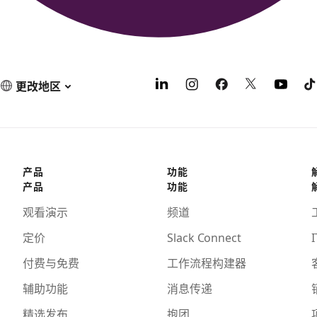
更改地区
产品
功能
产品
功能
观看演示
频道
定价
Slack Connect
I
付费与免费
工作流程构建器
辅助功能
消息传递
精选发布
抱团