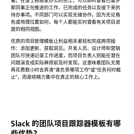
那同事正在推进的工作、已完成的任务以及接下来的
待办事项。不同部门可以实现无缝协作，因为无论角
色或地理位置如何，每个人都能实时查看有关项目进
度的相同视图。
优质的项目管理模板让利益相关者轻松完成两项操
作：添加更新、获取洞见。开发人员、设计师和营销
团队可快速记录工作进度，而项目负责人则能在潜在
问题演变成实际麻烦前及时发现。这意味着团队无需
再花费数小时去弄清“谁负责哪项工作”或“任务何时截
止”，而是将精力集中在真正的核心工作上。
Slack 的团队项目跟踪器模板有哪
些优势？