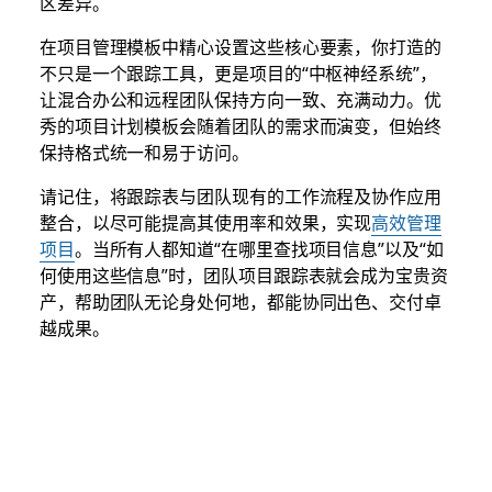
区差异。
在项目管理模板中精心设置这些核心要素，你打造的
不只是一个跟踪工具，更是项目的“中枢神经系统”，
让混合办公和远程团队保持方向一致、充满动力。优
秀的项目计划模板会随着团队的需求而演变，但始终
保持格式统一和易于访问。
请记住，将跟踪表与团队现有的工作流程及协作应用
整合，以尽可能提高其使用率和效果，实现
高效管理
项目
。当所有人都知道“在哪里查找项目信息”以及“如
何使用这些信息”时，团队项目跟踪表就会成为宝贵资
产，帮助团队无论身处何地，都能协同出色、交付卓
越成果。