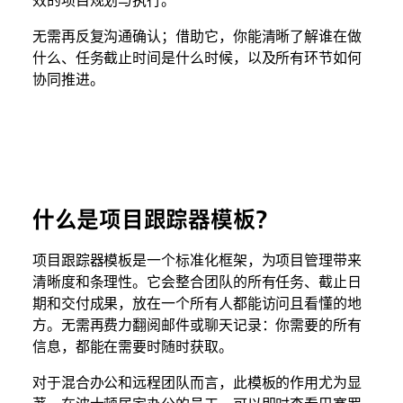
无需再反复沟通确认；借助它，你能清晰了解谁在做
什么、任务截止时间是什么时候，以及所有环节如何
协同推进。
什么是项目跟踪器模板？
项目跟踪器模板是一个标准化框架，为项目管理带来
清晰度和条理性。它会整合团队的所有任务、截止日
期和交付成果，放在一个所有人都能访问且看懂的地
方。无需再费力翻阅邮件或聊天记录：你需要的所有
信息，都能在需要时随时获取。
对于混合办公和远程团队而言，此模板的作用尤为显
著。在波士顿居家办公的员工，可以即时查看巴塞罗