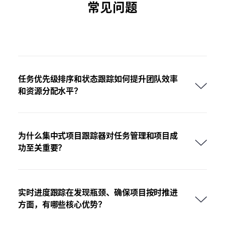
常见问题
任务优先级排序和状态跟踪如何提升团队效率
和资源分配水平？
为什么集中式项目跟踪器对任务管理和项目成
功至关重要？
实时进度跟踪在发现瓶颈、确保项目按时推进
方面，有哪些核心优势？