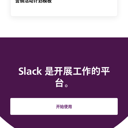
营销活动计划模板
Slack 是开展工作的平
台。
开始使用