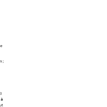
te
s ;
l
 à
ut