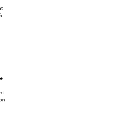
nt
à
pe
nt
ion