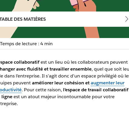
TABLE DES MATIÈRES
Temps de lecture : 4 min
aboratif ?
space collaboratif
est un lieu où les collaborateurs peuvent
hanger avec fluidité et travailler ensemble
, quel que soit le
e votre équipe, de renforcer la cohésion et de faciliter le m
le dans l’entreprise. Il s’agit donc d’un espace privilégié où le
uipes peuvent
améliorer leur cohésion et
augmenter leur
oductivité
. Pour cette raison,
l’espace de travail collaboratif
 ligne
est un atout majeur incontournable pour votre
treprise.