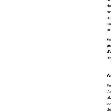
da
po
tr
au
pr
En
pe
d’
me
A
En
L’
pl
so
dé