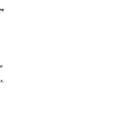
re
pe
x.