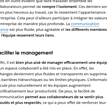
 est en outre évident que faire travailler ensemble les
llaborateurs permet de
rompre l’isolement
. Ces derniers so
ors plus heureux au travail, car ils ressentent l’appartenance 
entreprise. Cela peut d’ailleurs participer à intégrer les valeurs
entreprise de manière plus profonde. La
communication
terne
est plus fluide, plus agréable et
les différents membres
 l’équipe resserrent leurs liens.
aciliter le management
fin, il est
bien plus aisé de manager efficacement une équi
 un espace collaboratif a été mis en place. En effet, les
hanges deviennent plus fluides et transparents en supprima
s barrières hiérarchiques ou les limites physiques. L’informat
rcule plus naturellement et les équipes augmentent
gnificativement leur productivité. De plus, la facilité de
mmunication
permet aux collaborateurs de se sentir plus
outés et plus respectés
, ce qui a pour effet de renforcer leur