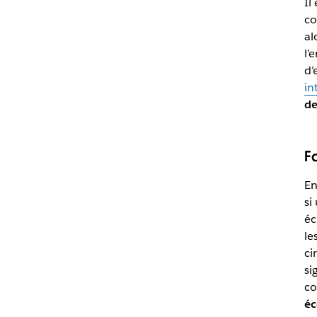
Il
co
al
l’
d’
in
de
F
En
si
éc
le
ci
si
co
éc