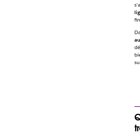
s’
li
fi
Da
au
dé
bi
su
Q
t