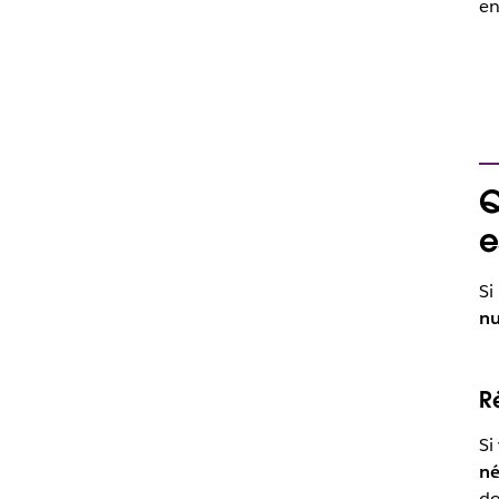
en
Q
e
Si
nu
R
Si
né
do