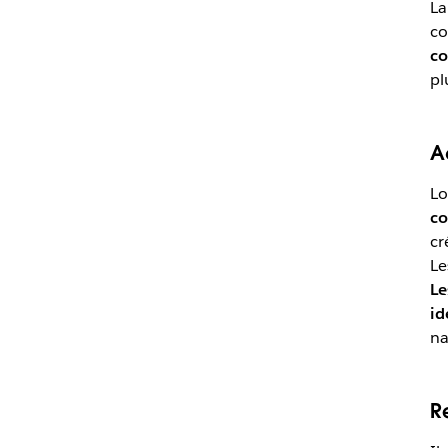
La
co
co
pl
A
Lo
co
cr
Le
Le
id
na
R