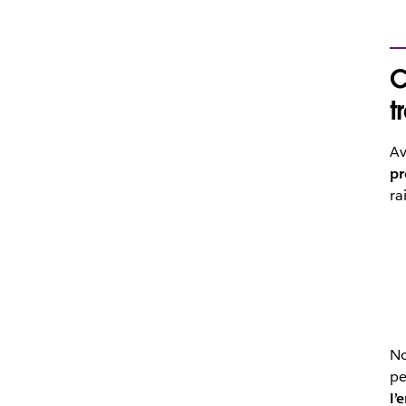
C
t
Av
pr
ra
No
pe
l’