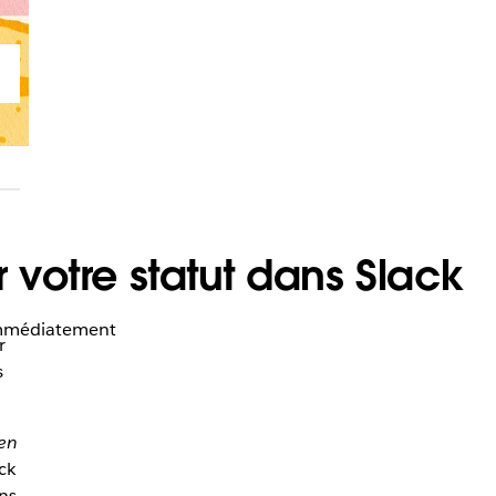
 votre statut dans Slack
 immédiatement
r
s
en
ck
ns