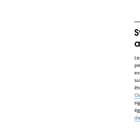
S
a
Le
pe
ex
su
êt
Ou
si
ég
da