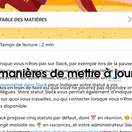
TABLE DES MATIÈRES
Temps de lecture : 2 min
rsque vous n’êtes pas sur Slack, par exemple lors de la pause
 manières de mettre à jour
jeuner, en vacances ou lorsque vous avez besoin de vous
ncentrer sur votre travail, vous pouvez utiliser un
statut
rsonnalisé dans Slack
pour indiquer votre statut à vos
 êtes en train de faire ou que vous ne pourrez pas répondre
llègues. Votre statut Slack vous permet également d’indique
 sur quoi vous travaillez, ou qui contacter lorsque vous n’ête
s disponible.
ack propose cinq statuts par défaut, dont 📅
en réunion
, 🤒
ngé maladie
ou 🌴
en vacances
, et votre administrateur Sla
ut également
créer des statuts personnalisés
selon les besoi