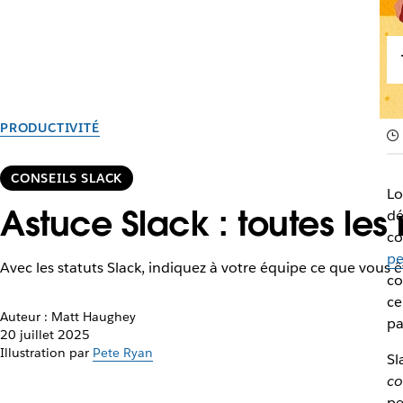
PRODUCTIVITÉ
CONSEILS SLACK
Lo
Astuce Slack : toutes les
dé
co
pe
Avec les statuts Slack, indiquez à votre équipe ce que vous
co
ce
Auteur : Matt Haughey
pa
20 juillet 2025
Illustration par
Pete Ryan
Sl
co
pe