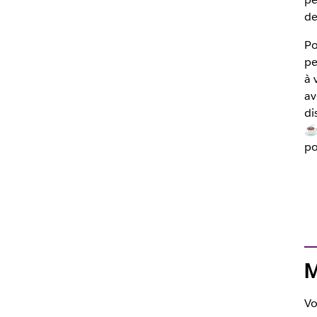
de
Po
pe
à 
av
di
☕️
po
M
Vo