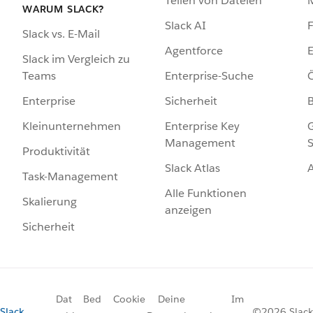
Teilen von Dateien
WARUM SLACK?
Slack AI
F
Slack vs. E-Mail
Agentforce
E
Slack im Vergleich zu
Enterprise-Suche
Ö
Teams
Sicherheit
Enterprise
Enterprise Key
G
Kleinunternehmen
Management
S
Produktivität
Slack Atlas
Task-Management
Alle Funktionen
Skalierung
anzeigen
Sicherheit
Dat
Bed
Cookie
Deine
Im
Slack
©2026 Slack