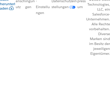
ensch
ingun
-
Datenschutzein
press
herunterl
Technologies,
utz
gen
Einstellu
stellungen
um
aden
LLC, ein
ngen
Salesforce-
Unternehmen.
Alle Rechte
vorbehalten.
Diverse
Marken sind
im Besitz der
jeweiligen
Eigentümer.