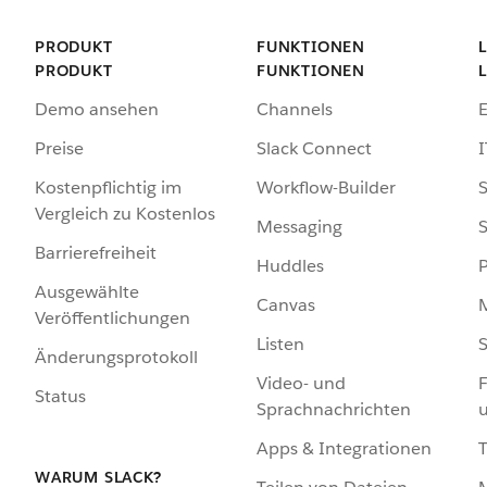
PRODUKT
FUNKTIONEN
PRODUKT
FUNKTIONEN
Demo ansehen
Channels
Preise
Slack Connect
I
Kostenpflichtig im
Workflow-Builder
S
Vergleich zu Kostenlos
Messaging
S
Barrierefreiheit
Huddles
Ausgewählte
Canvas
Veröffentlichungen
Listen
S
Änderungsprotokoll
Video- und
F
Status
Sprachnachrichten
Apps & Integrationen
WARUM SLACK?