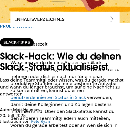
INHALTSVERZEICHNIS
PRODUKTIVITÄT
SLACK-TIPPS
3 Min. Lesezeit
Slack-Hack: Wie du deinen
Wann immer du dir eine Auszeit von Slack
Slack-Status aktualisierst
nimmst, um zu Mittag zu essen, eine Woche frei zu
nehmen oder dich einfach nur für ein paar
Lass deine Teammitglieder wissen, was du gerade machst
produktive Stunden auf eine bestimmte Aufgabe
und wann du länger brauchst, um auf eine Nachricht zu
zu konzentrieren, kannst du einen
antworten
benutzerdefinierten Status in Slack
verwenden,
damit deine Kolleginnen und Kollegen bestens
Autor: Matt Haughey
informiert sind. Über den Slack-Status kannst du
20. Juli 2025
den anderen Teammitgliedern auch mitteilen,
Illustration von
Pete Ryan
woran du gerade arbeitest oder an wen sie sich in