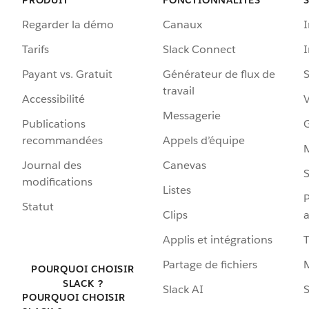
Regarder la démo
Canaux
I
Tarifs
Slack Connect
Payant vs. Gratuit
Générateur de flux de
S
travail
Accessibilité
Messagerie
Publications
G
recommandées
Appels d’équipe
Journal des
Canevas
S
modifications
Listes
P
Statut
Clips
a
Applis et intégrations
Partage de fichiers
POURQUOI CHOISIR
SLACK ?
Slack AI
S
POURQUOI CHOISIR