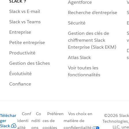
SLACK ?
Agentforce
V
Slack vs E-mail
Recherche d’entreprise
S
Slack vs Teams
Sécurité
Entreprise
Gestion des clés de
S
chiffrement Slack
v
Petite entreprise
Enterprise (Slack EKM)
D
Productivité
Atlas Slack
s
Gestion des tâches
Voir toutes les
Évolutivité
fonctionnalités
Confiance
Conf
Co
Préféren
Vos choix en
Téléchar
©2026 Slack
ger
identi
nditi
ces de
matière de
Technologies,
Slack
LLC, une
alité
ons
cookies
confidentialité